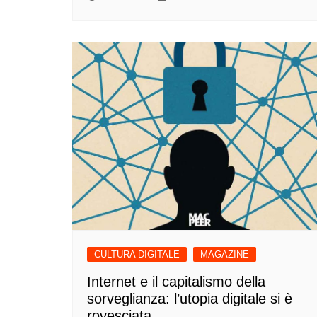
CULTURA DIGITALE
MAGAZINE
Internet e il capitalismo della
sorveglianza: l’utopia digitale si è
rovesciata