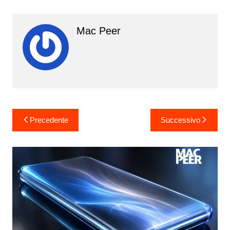
Mac Peer
Navigazione
Precedente
Successivo
articoli