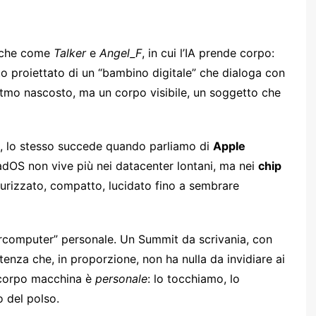
tiche come
Talker
e
Angel_F
, in cui l’IA prende corpo:
lto proiettato di un “bambino digitale” che dialoga con
goritmo nascosto, ma un corpo visibile, un soggetto che
, lo stesso succede quando parliamo di
Apple
PadOS non vive più nei datacenter lontani, ma nei
chip
aturizzato, compatto, lucidato fino a sembrare
percomputer” personale. Un Summit da scrivania, con
enza che, in proporzione, non ha nulla da invidiare ai
o corpo macchina è
personale
: lo tocchiamo, lo
 del polso.