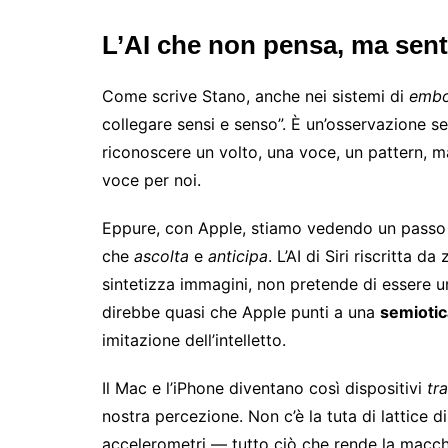
L’AI che non pensa, ma sent
Come scrive Stano, anche nei sistemi di
embo
collegare sensi e senso”. È un’osservazione 
riconoscere un volto, una voce, un pattern,
voce per noi.
Eppure, con Apple, stiamo vedendo un passo a
che
ascolta
e
anticipa
. L’AI di Siri riscritta 
sintetizza immagini, non pretende di essere 
direbbe quasi che Apple punti a una
semiotic
imitazione dell’intelletto.
Il Mac e l’iPhone diventano così dispositivi
tr
nostra percezione. Non c’è la tuta di lattice d
accelerometri — tutto ciò che rende la macch