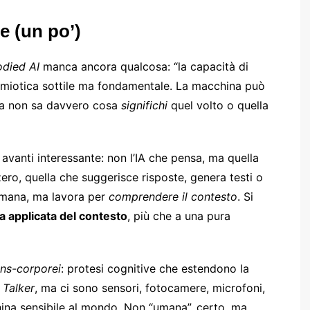
e (un po’)
died AI
manca ancora qualcosa: “la capacità di
semiotica sottile ma fondamentale. La macchina può
 ma non sa davvero cosa
significhi
quel volto o quella
vanti interessante: non l’IA che pensa, ma quella
da zero, quella che suggerisce risposte, genera testi o
umana, ma lavora per
comprendere il contesto
. Si
a applicata del contesto
, più che a una pura
ans-corporei
: protesi cognitive che estendono la
i
Talker
, ma ci sono sensori, fotocamere, microfoni,
ina sensibile al mondo. Non “umana”, certo, ma