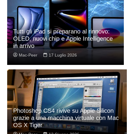
L’iPad rischia di perdere il suo ruolo?
A
Due novità Apple potrebbero
i
cambiarne il futuro
o
Mac-Peer
6 Luglio 2026
Photoshop CS4 rivive su Apple Silicon
grazie a una macchina virtuale con Mac
OS X Tiger