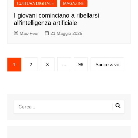
CULTURA DIGITALE
MAGAZINE
I giovani cominciano a ribellarsi
all’intelligenza artificiale
Mac-Peer
21 Maggio 2026
Paginazione
1
2
3
…
96
Successivo
degli
articoli