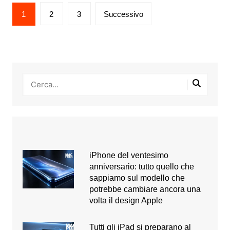
Paginazione
1
2
3
Successivo
degli
articoli
iPhone del ventesimo
anniversario: tutto quello che
sappiamo sul modello che
potrebbe cambiare ancora una
volta il design Apple
Tutti gli iPad si preparano al