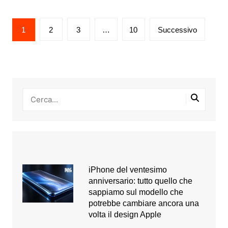
Paginazione
1
2
3
…
10
Successivo
degli
articoli
iPhone del ventesimo
anniversario: tutto quello che
sappiamo sul modello che
potrebbe cambiare ancora una
volta il design Apple