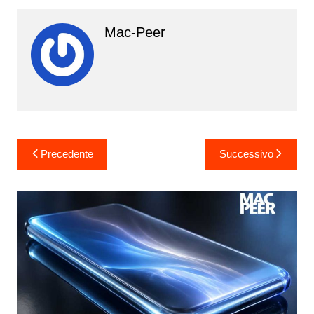
Mac-Peer
Navigazione
Precedente
Successivo
articoli