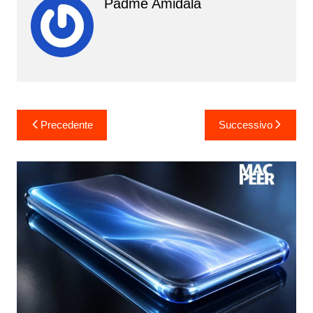
Padmé Amidala
Navigazione
Precedente
Successivo
articoli