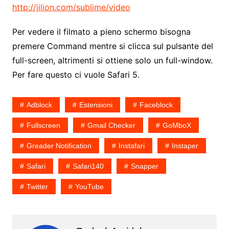
http://jilion.com/sublime/video
Per vedere il filmato a pieno schermo bisogna
premere Command mentre si clicca sul pulsante del
full-screen, altrimenti si ottiene solo un full-window.
Per fare questo ci vuole Safari 5.
Adblock
Estensioni
Faceblock
Fullscreen
Gmail Checker
GoMboX
Greader Notification
Instafari
Instaper
Safari
Safari140
Snapper
Twitter
YouTube