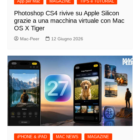
App per Mac
MAGAZINE
TIPS e TUTORIAL
Photoshop CS4 rivive su Apple Silicon
grazie a una macchina virtuale con Mac
OS X Tiger
Mac-Peer
12 Giugno 2026
iPHONE & iPAD
MAC NEWS
MAGAZINE