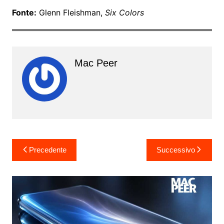
Fonte:
Glenn Fleishman,
Six Colors
Mac Peer
Navigazione
Precedente
Successivo
articoli