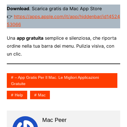
Download
. Scarica gratis da Mac App Store
👉
https://apps.apple.com/it/app/hiddenbar/id14524
53066
Una
app gratuita
semplice e silenziosa, che riporta
ordine nella tua barra dei menu. Pulizia visiva, con
un clic.
– App Gratis Per Il Mac. Le Migliori Applicazioni
Gratuite
Help
Mac
Mac Peer