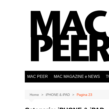
Salta
al
contenuto
MAC PEER
MAC MAGAZINE e NEWS
T
Home
iPHONE & iPAD
Pagina 23