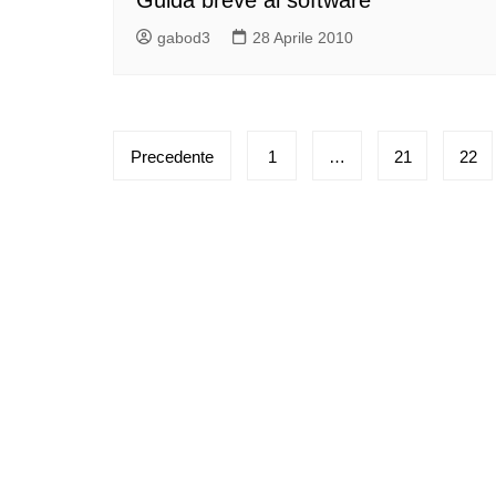
gabod3
28 Aprile 2010
Paginazione
Precedente
1
…
21
22
degli
articoli