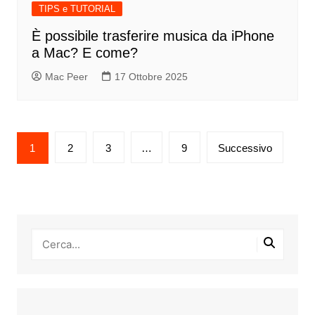
TIPS e TUTORIAL
È possibile trasferire musica da iPhone
a Mac? E come?
Mac Peer
17 Ottobre 2025
Paginazione
1
2
3
…
9
Successivo
degli
articoli