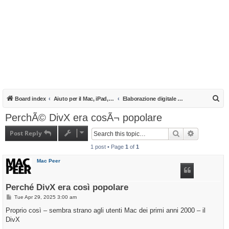
S
Board index
Aiuto per il Mac, iPad, iPhone e iPod
Elaborazione digitale su Mac
e
PerchÃ© DivX era cosÃ¬ popolare
a
Post Reply
Search
Advanced s
r
1 post • Page
1
of
1
c
h
Mac Peer
Perché DivX era così popolare
P
Tue Apr 29, 2025 3:00 am
o
s
Proprio così – sembra strano agli utenti Mac dei primi anni 2000 – il
t
DivX