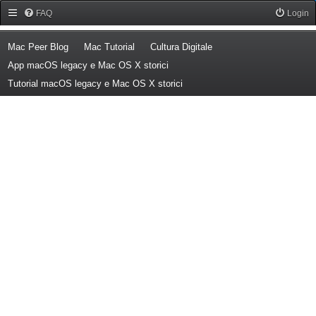
Forum Mac Peer
FAQ
Login
(Opens a new tab)
(Opens a new tab)
(Opens a new tab)
Mac Peer Blog
Mac Tutorial
Cultura Digitale
(Opens a new tab)
App macOS legacy e Mac OS X storici
(Opens a new tab)
Tutorial macOS legacy e Mac OS X storici