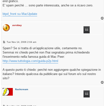
end grafico.
E' spam perchè ... sono parte interessata, anche se a ricavo zero.
btpd_front su MacUpdate
T
o
p
avrobay
P
Tue Nov 14, 2006 2:04 am
o
s
Spam? Se si tratta di un'applicazione utile, certamente no.
t
Semmai mi chiedo perché non l'hai segnalata prima richiedendo
l'inserimento nella famosa guida di Mac Peer:
http://www.tuttologia.com/guida-p2p.html
A questo punto ti chiedo: perché non aggiungere qualche spiegazione in
italiano? Intendo qualcosa da pubblicare qui sul forum e/o sul nostro
sito?
T
o
p
flashcream
P