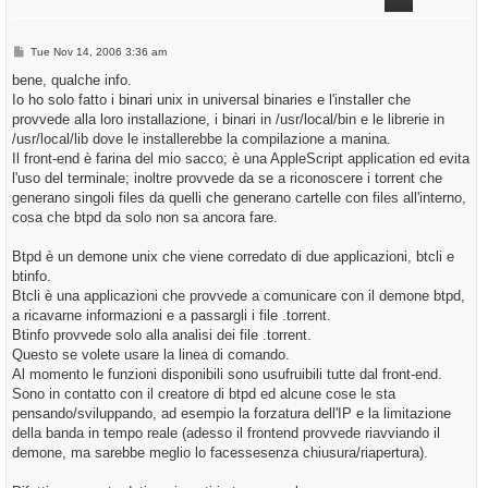
P
Tue Nov 14, 2006 3:36 am
o
s
bene, qualche info.
t
Io ho solo fatto i binari unix in universal binaries e l'installer che
provvede alla loro installazione, i binari in /usr/local/bin e le librerie in
/usr/local/lib dove le installerebbe la compilazione a manina.
Il front-end è farina del mio sacco; è una AppleScript application ed evita
l'uso del terminale; inoltre provvede da se a riconoscere i torrent che
generano singoli files da quelli che generano cartelle con files all'interno,
cosa che btpd da solo non sa ancora fare.
Btpd è un demone unix che viene corredato di due applicazioni, btcli e
btinfo.
Btcli è una applicazioni che provvede a comunicare con il demone btpd,
a ricavarne informazioni e a passargli i file .torrent.
Btinfo provvede solo alla analisi dei file .torrent.
Questo se volete usare la linea di comando.
Al momento le funzioni disponibili sono usufruibili tutte dal front-end.
Sono in contatto con il creatore di btpd ed alcune cose le sta
pensando/sviluppando, ad esempio la forzatura dell'IP e la limitazione
della banda in tempo reale (adesso il frontend provvede riavviando il
demone, ma sarebbe meglio lo facessesenza chiusura/riapertura).