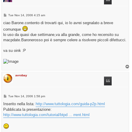
P
Tue Nov 14, 2006 4:15 am
o
s
ciao Barone.contento di trovarti qui, io lo avrei segnalato a breve
t
comunque
lo uso da quasi due settimane,va alla grande, come ho recensito su
macpdate.Baronerosso poi è sempre celere a risolvere piccoli difettucci.
va su oink :P
T
o
p
avrobay
P
Tue Nov 14, 2006 1:58 pm
o
s
Inserito nella lista:
http://www.tuttologia.com/guida-p2p.html
t
Pubblicata la presentazione:
http://www.tuttologia.com/tutorial/btpd ... rrent.html