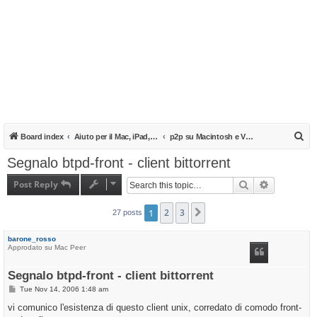
S
Board index
Aiuto per il Mac, iPad, iPhone e iPod
p2p su Macintosh e Video Download
e
Segnalo btpd-front - client bittorrent
a
Post Reply
Search
Advanced s
r
c
1
2
3
Next
27 posts
h
barone_rosso
Approdato su Mac Peer
Segnalo btpd-front - client bittorrent
P
Tue Nov 14, 2006 1:48 am
o
s
vi comunico l'esistenza di questo client unix, corredato di comodo front-
t