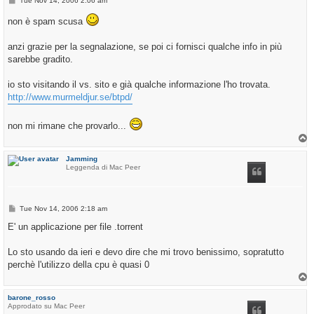
Tue Nov 14, 2006 2:06 am
o
s
non è spam scusa
t
anzi grazie per la segnalazione, se poi ci fornisci qualche info in più
sarebbe gradito.
io sto visitando il vs. sito e già qualche informazione l'ho trovata.
http://www.murmeldjur.se/btpd/
non mi rimane che provarlo...
T
o
p
Jamming
Leggenda di Mac Peer
P
Tue Nov 14, 2006 2:18 am
o
s
E' un applicazione per file .torrent
t
Lo sto usando da ieri e devo dire che mi trovo benissimo, sopratutto
perchè l'utilizzo della cpu è quasi 0
T
o
p
barone_rosso
Approdato su Mac Peer