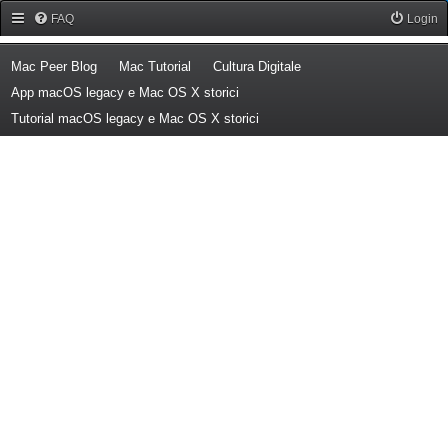
Forum Mac Peer
FAQ
Login
(Opens a new tab)
(Opens a new tab)
(Opens a new tab)
Mac Peer Blog
Mac Tutorial
Cultura Digitale
(Opens a new tab)
App macOS legacy e Mac OS X storici
(Opens a new tab)
Tutorial macOS legacy e Mac OS X storici