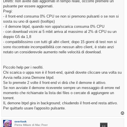
Difetti: non avete dati aggiornati in tempo reale, occorre premere un
pulsante per essere aggiornati.
Pregi:
- il front-end consuma 0% CPU se non si premono pulsanti o se non si
sosta su uno di questi (tooltips)
- il demone btpd, quando non uppa/scarica consuma 0% CPU
- con download vicini ai 5 mbit arriva al massimo al 2% di CPU su un
doppio G5 da 1,8
- compatibilissimo con tutti gli altri client; dopo 15 giorni di test non si
sono riscontrate incompatibilità con nessun altro client, è stato anzi
notato un considerevole aumento nelle velocità di download.
Piccolo help per i neofiti.
Chi scarica o uppa non è il front-end, quindi dovete cliccare una volta su
Avvia nella zona Demone btpd.
Se lo premete 2 volte il front-end vi dirà che il demone è attivo.
Se non avviate il demone riceverete sempre un messaggio di errore nel
momento che richiamate la lista dei files o cercate di aggiungere un
torrent.
IL demone btpd gira in background; chiudendo il front-end resta attivo.
Per quittarlo usare l'apposito pulsante.
T
o
p
overlook
Pietra Miliare di Mac Peer