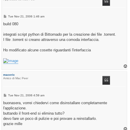
P
Tue Nov 21, 2006 1:46 am
o
s
build 080
t
integrati script python di Bittornado per la creazione dei file .torrent.
I file .torrent si creano attraverso una comoda interfaccia.
Ho modificato alcune cosette riguardanti l'interfaccia
T
o
p
maceric
Amico di Mac Peer
P
Tue Nov 21, 2006 4:59 am
o
s
buonasera, vorrei chiedervi come disinstallare completamente
t
l'applicazione.
buttando il front-end si elimina tutto?
devo fare un poco di pulizie e poi provare a reinstallarlo.
grazie mille
T