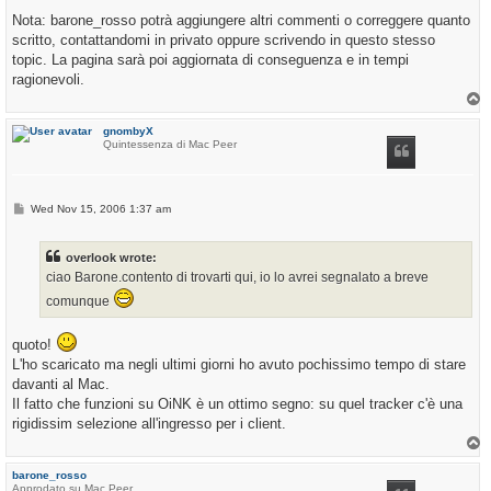
Nota: barone_rosso potrà aggiungere altri commenti o correggere quanto
scritto, contattandomi in privato oppure scrivendo in questo stesso
topic. La pagina sarà poi aggiornata di conseguenza e in tempi
ragionevoli.
T
o
p
gnombyX
Quintessenza di Mac Peer
P
Wed Nov 15, 2006 1:37 am
o
s
t
overlook wrote:
ciao Barone.contento di trovarti qui, io lo avrei segnalato a breve
comunque
quoto!
L'ho scaricato ma negli ultimi giorni ho avuto pochissimo tempo di stare
davanti al Mac.
Il fatto che funzioni su OiNK è un ottimo segno: su quel tracker c'è una
rigidissim selezione all'ingresso per i client.
T
o
p
barone_rosso
Approdato su Mac Peer