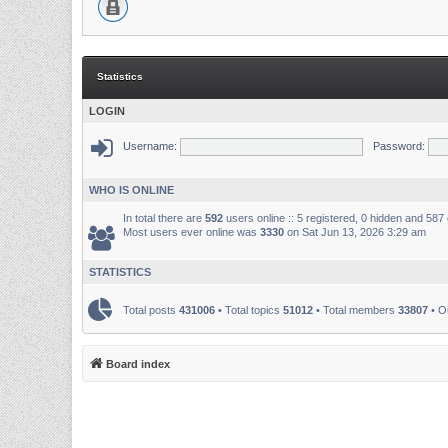
Statistics
LOGIN
Username:
Password:
WHO IS ONLINE
In total there are
592
users online :: 5 registered, 0 hidden and 587
Most users ever online was
3330
on Sat Jun 13, 2026 3:29 am
STATISTICS
Total posts
431006
• Total topics
51012
• Total members
33807
• O
Board index