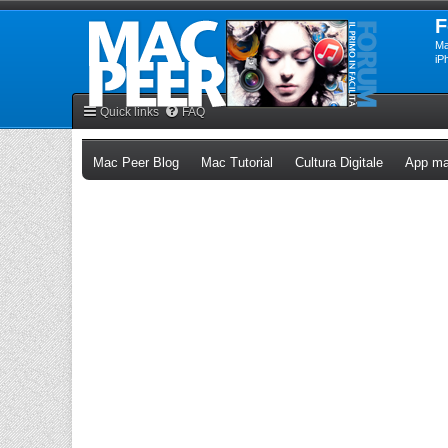
F
Ma
iP
Quick links
FAQ
(Opens a new tab)
(Opens a new tab)
(Opens a n
Mac Peer Blog
Mac Tutorial
Cultura Digitale
App ma