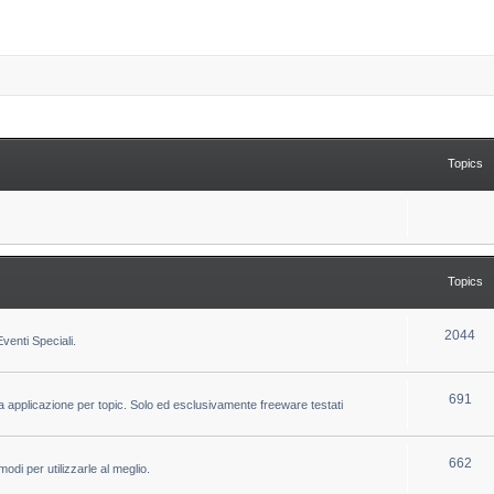
Topics
Topics
T
2044
venti Speciali.
o
p
T
691
la applicazione per topic. Solo ed esclusivamente freeware testati
i
o
c
p
T
662
odi per utilizzarle al meglio.
s
i
o