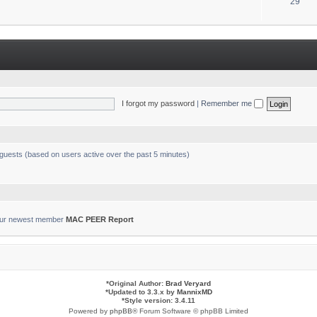
T
29
s
o
p
i
c
s
I forgot my password
|
Remember me
 guests (based on users active over the past 5 minutes)
ur newest member
MAC PEER Report
*
Original Author:
Brad Veryard
*
Updated to 3.3.x by
MannixMD
*
Style version: 3.4.11
Powered by
phpBB
® Forum Software © phpBB Limited