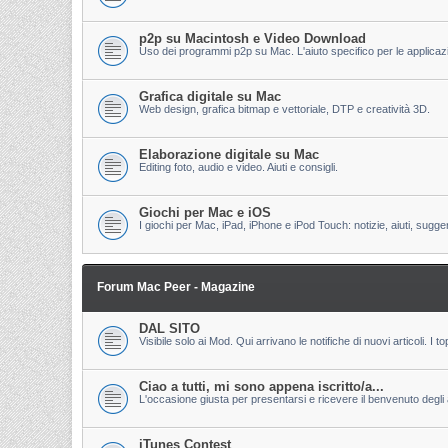
p2p su Macintosh e Video Download
Uso dei programmi p2p su Mac. L'aiuto specifico per le applicazion
Grafica digitale su Mac
Web design, grafica bitmap e vettoriale, DTP e creatività 3D.
Elaborazione digitale su Mac
Editing foto, audio e video. Aiuti e consigli.
Giochi per Mac e iOS
I giochi per Mac, iPad, iPhone e iPod Touch: notizie, aiuti, sugge
Forum Mac Peer - Magazine
DAL SITO
Visibile solo ai Mod. Qui arrivano le notifiche di nuovi articoli. 
Ciao a tutti, mi sono appena iscritto/a...
L'occasione giusta per presentarsi e ricevere il benvenuto degli al
iTunes Contest