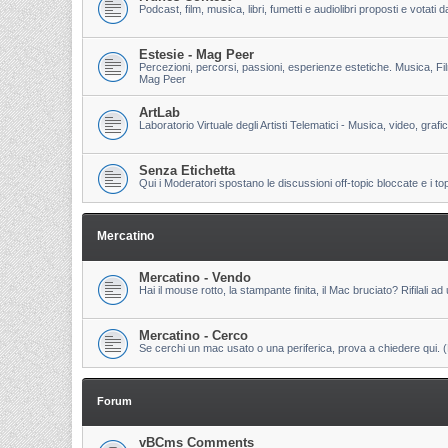
Podcast, film, musica, libri, fumetti e audiolibri proposti e votati
Estesie - Mag Peer
Percezioni, percorsi, passioni, esperienze estetiche. Musica, Fi
Mag Peer
ArtLab
Laboratorio Virtuale degli Artisti Telematici - Musica, video, grafi
Senza Etichetta
Qui i Moderatori spostano le discussioni off-topic bloccate e i to
Mercatino
Mercatino - Vendo
Hai il mouse rotto, la stampante finita, il Mac bruciato? Rifilali ad 
Mercatino - Cerco
Se cerchi un mac usato o una periferica, prova a chiedere qui. (Pri
Forum
vBCms Comments