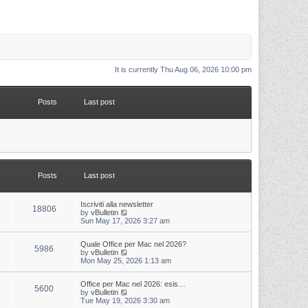
It is currently Thu Aug 06, 2026 10:00 pm
Posts
Last post
Posts
Last post
L
Iscriviti alla newsletter
P
18806
a
V
by
vBulletin
s
i
Sun May 17, 2026 3:27 am
o
t
e
p
w
s
L
Quale Office per Mac nel 2026?
o
t
P
5986
a
V
by
vBulletin
s
h
s
i
Mon May 25, 2026 1:13 am
t
t
e
o
t
e
l
p
w
a
s
s
L
Office per Mac nel 2026: esis…
o
t
t
P
5600
a
V
by
vBulletin
s
h
e
s
i
Tue May 19, 2026 3:30 am
t
t
e
s
o
t
e