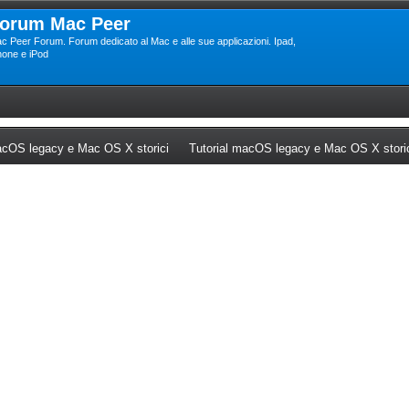
orum Mac Peer
c Peer Forum. Forum dedicato al Mac e alle sue applicazioni. Ipad,
hone e iPod
ew tab)
(Opens a new tab)
cOS legacy e Mac OS X storici
Tutorial macOS legacy e Mac OS X stori