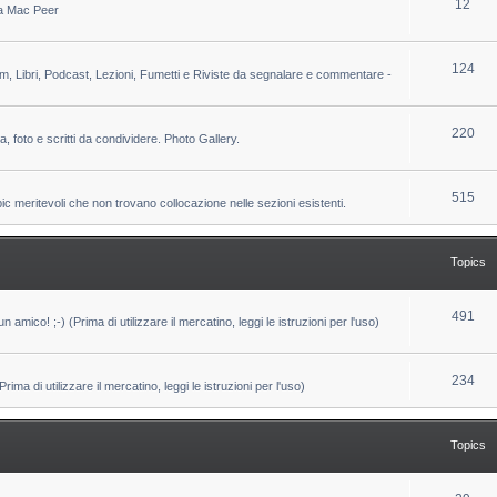
T
12
 da Mac Peer
s
i
o
c
p
T
124
lm, Libri, Podcast, Lezioni, Fumetti e Riviste da segnalare e commentare -
s
i
o
c
p
T
220
ca, foto e scritti da condividere. Photo Gallery.
s
i
o
c
p
T
515
pic meritevoli che non trovano collocazione nelle sezioni esistenti.
s
i
o
c
p
Topics
s
i
c
T
491
un amico! ;-) (Prima di utilizzare il mercatino, leggi le istruzioni per l'uso)
s
o
p
T
234
ma di utilizzare il mercatino, leggi le istruzioni per l'uso)
i
o
c
p
Topics
s
i
c