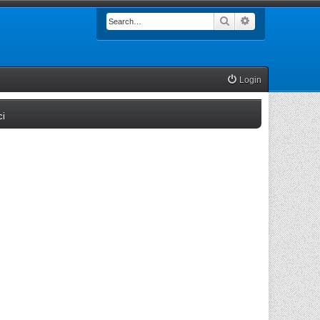
Search
Advanced searc
Login
(Opens a new tab)
ci