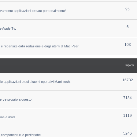
c
p
T
95
sivamente applicazioni testate personalmente!
s
i
o
c
p
T
6
e Apple Tv.
s
i
o
c
p
T
103
 e recensite dalla redazione e dagli utenti di Mac Peer
s
i
o
c
p
Topics
s
i
c
T
16732
le applicazioni e sui sistemi operativi Macintosh.
s
o
p
T
7184
erve proprio a questo!
i
o
c
p
T
1119
one e iPod.
s
i
o
c
p
T
5246
i componenti e le periferiche.