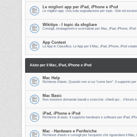
Le migliori app per iPad, iPhone e iPod
Le migliori app. Una sola segnalazione per topic. Solo ed esclu
Wikitips - I topic da sfogliare
Consigli, stratagemmi e scorciatoie per Mac, iPad, iPhone, iPod 
App Contest
Le App in Classifica. Le App per il Mac, iPad, iPhone, iPod votate
Aiuto per il Mac, iPad, iPhone e iPod
Mac Help
Richieste d'aiuto. Quando non si sa "come fare". Il supporto per 
Mac Basic
Non esistono domande banali o sciocche: chiedi qui… il forum s
iPad, iPhone e iPod
Richieste di aiuto. Il supporto hardware e software per iPad, iPh
Mac - Hardware e Periferiche
Richieste d'aiuto e consigli per l'acquisto che riguardano il Mac, 