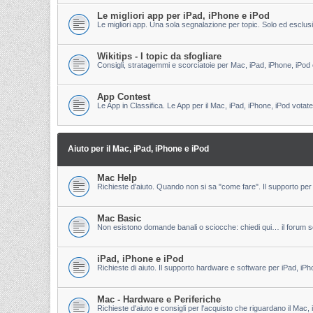
Le migliori app per iPad, iPhone e iPod
Le migliori app. Una sola segnalazione per topic. Solo ed esclu
Wikitips - I topic da sfogliare
Consigli, stratagemmi e scorciatoie per Mac, iPad, iPhone, iPod 
App Contest
Le App in Classifica. Le App per il Mac, iPad, iPhone, iPod votate
Aiuto per il Mac, iPad, iPhone e iPod
Mac Help
Richieste d'aiuto. Quando non si sa "come fare". Il supporto per 
Mac Basic
Non esistono domande banali o sciocche: chiedi qui… il forum s
iPad, iPhone e iPod
Richieste di aiuto. Il supporto hardware e software per iPad, iPh
Mac - Hardware e Periferiche
Richieste d'aiuto e consigli per l'acquisto che riguardano il Mac, 