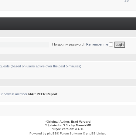
T
29
s
o
p
i
c
s
I forgot my password
|
Remember me
 guests (based on users active over the past 5 minutes)
ur newest member
MAC PEER Report
*
Original Author:
Brad Veryard
*
Updated to 3.3.x by
MannixMD
*
Style version: 3.4.11
Powered by
phpBB
® Forum Software © phpBB Limited