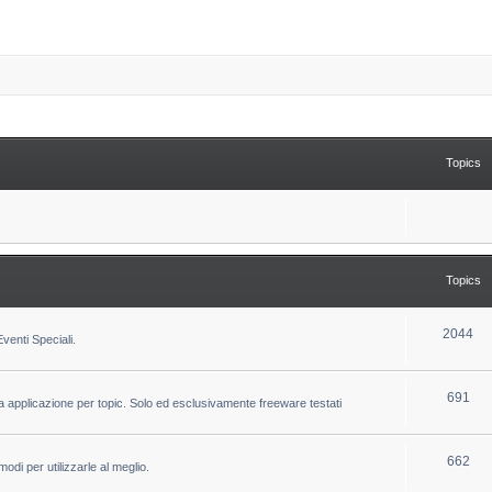
Topics
Topics
T
2044
venti Speciali.
o
p
T
691
la applicazione per topic. Solo ed esclusivamente freeware testati
i
o
c
p
T
662
odi per utilizzarle al meglio.
s
i
o