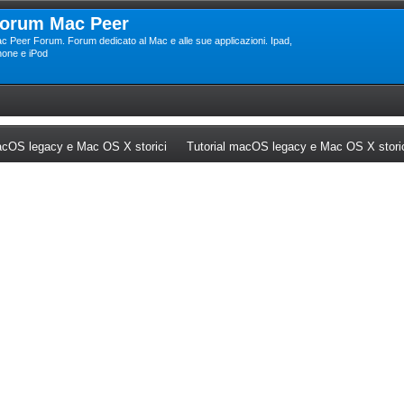
orum Mac Peer
c Peer Forum. Forum dedicato al Mac e alle sue applicazioni. Ipad,
hone e iPod
ew tab)
(Opens a new tab)
cOS legacy e Mac OS X storici
Tutorial macOS legacy e Mac OS X stori