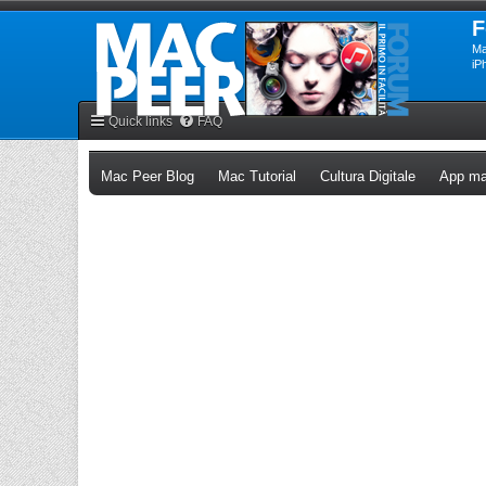
F
Ma
iP
Quick links
FAQ
(Opens a new tab)
(Opens a new tab)
(Opens a n
Mac Peer Blog
Mac Tutorial
Cultura Digitale
App ma