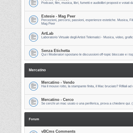
Podcast, film, musica, libri, fumetti e audiolibri proposti e votati
Estesie - Mag Peer
Percezioni, percorsi, passioni, esperienze estetiche. Musica, Fi
Mag Peer
ArtLab
Laboratorio Virtuale degli Artisti Telematici - Musica, video, grafi
Senza Etichetta
Qui i Moderatori spostano le discussioni off-topic bloccate e i to
Mercatino
Mercatino - Vendo
Hai il mouse rotto, la stampante finita, il Mac bruciato? Rifilali ad 
Mercatino - Cerco
Se cerchi un mac usato o una periferica, prova a chiedere qui. (Pri
Forum
vBCms Comments