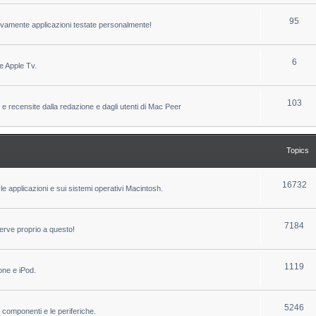
c
p
T
95
sivamente applicazioni testate personalmente!
s
i
o
c
p
T
6
e Apple Tv.
s
i
o
c
p
T
103
 e recensite dalla redazione e dagli utenti di Mac Peer
s
i
o
c
p
Topics
s
i
c
T
16732
le applicazioni e sui sistemi operativi Macintosh.
s
o
p
T
7184
erve proprio a questo!
i
o
c
p
T
1119
one e iPod.
s
i
o
c
p
T
5246
i componenti e le periferiche.