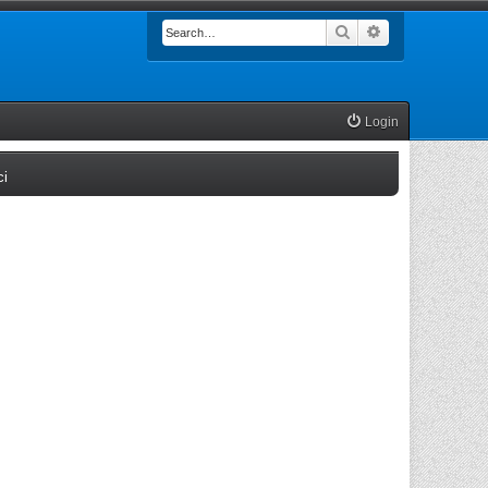
Search
Advanced searc
Login
(Opens a new tab)
ci