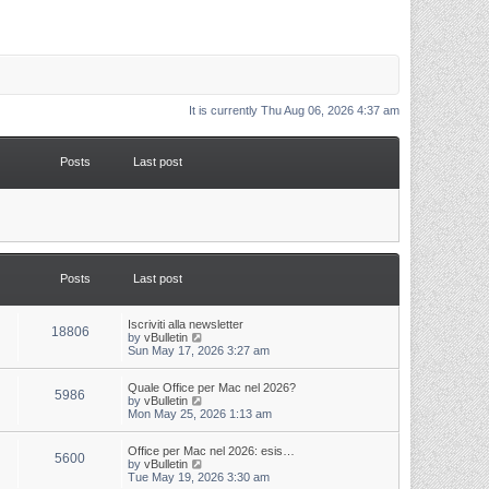
It is currently Thu Aug 06, 2026 4:37 am
Posts
Last post
Posts
Last post
L
Iscriviti alla newsletter
P
18806
a
V
by
vBulletin
s
i
Sun May 17, 2026 3:27 am
o
t
e
p
w
s
L
Quale Office per Mac nel 2026?
o
t
P
5986
a
V
by
vBulletin
s
h
s
i
Mon May 25, 2026 1:13 am
t
t
e
o
t
e
l
p
w
a
s
s
L
Office per Mac nel 2026: esis…
o
t
t
P
5600
a
V
by
vBulletin
s
h
e
s
i
Tue May 19, 2026 3:30 am
t
t
e
s
o
t
e