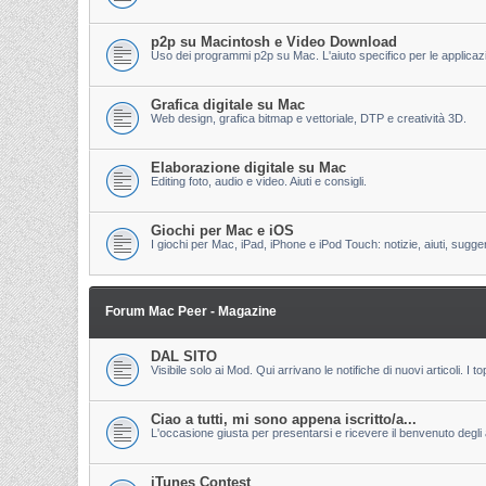
p2p su Macintosh e Video Download
Uso dei programmi p2p su Mac. L'aiuto specifico per le applicazion
Grafica digitale su Mac
Web design, grafica bitmap e vettoriale, DTP e creatività 3D.
Elaborazione digitale su Mac
Editing foto, audio e video. Aiuti e consigli.
Giochi per Mac e iOS
I giochi per Mac, iPad, iPhone e iPod Touch: notizie, aiuti, sugge
Forum Mac Peer - Magazine
DAL SITO
Visibile solo ai Mod. Qui arrivano le notifiche di nuovi articoli. 
Ciao a tutti, mi sono appena iscritto/a...
L'occasione giusta per presentarsi e ricevere il benvenuto degli al
iTunes Contest