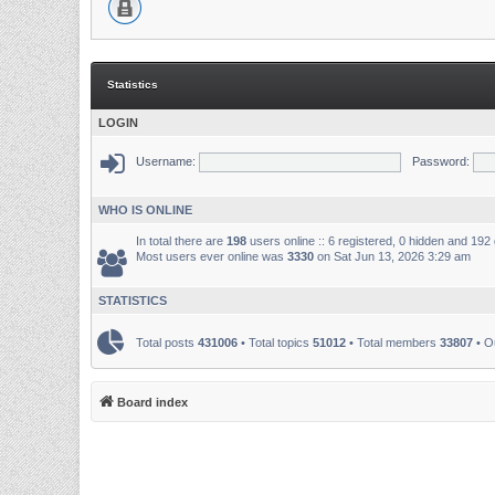
Statistics
LOGIN
Username:
Password:
WHO IS ONLINE
In total there are
198
users online :: 6 registered, 0 hidden and 192
Most users ever online was
3330
on Sat Jun 13, 2026 3:29 am
STATISTICS
Total posts
431006
• Total topics
51012
• Total members
33807
• O
Board index