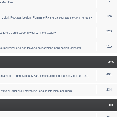
T
12
 da Mac Peer
s
i
o
c
p
T
124
lm, Libri, Podcast, Lezioni, Fumetti e Riviste da segnalare e commentare -
s
i
o
c
p
T
220
ca, foto e scritti da condividere. Photo Gallery.
s
i
o
c
p
T
515
pic meritevoli che non trovano collocazione nelle sezioni esistenti.
s
i
o
c
p
Topics
s
i
c
T
491
un amico! ;-) (Prima di utilizzare il mercatino, leggi le istruzioni per l'uso)
s
o
p
T
234
ma di utilizzare il mercatino, leggi le istruzioni per l'uso)
i
o
c
p
Topics
s
i
c