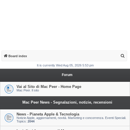
S
Board index
e
It is currently Wed Aug 05, 2026 5:53 pm
a
Forum
r
c
Vai al Sito di Mac Peer - Home Page
Mac Peer. Il sito
h
Mac Peer News - Segnalazioni, notizie, recensioni
News - Pianeta Apple & Tecnologia
Notizie Apple, aggiornamenti, novità. Marketing e concorrenza. Eventi Speciali.
Topics:
2044