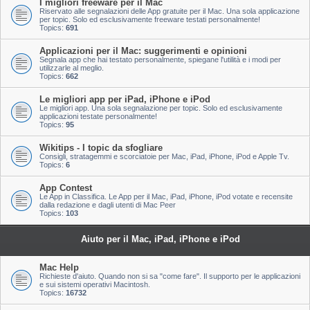
I migliori freeware per il Mac
Riservato alle segnalazioni delle App gratuite per il Mac. Una sola applicazione
per topic. Solo ed esclusivamente freeware testati personalmente!
Topics:
691
Applicazioni per il Mac: suggerimenti e opinioni
Segnala app che hai testato personalmente, spiegane l'utilità e i modi per
utilizzarle al meglio.
Topics:
662
Le migliori app per iPad, iPhone e iPod
Le migliori app. Una sola segnalazione per topic. Solo ed esclusivamente
applicazioni testate personalmente!
Topics:
95
Wikitips - I topic da sfogliare
Consigli, stratagemmi e scorciatoie per Mac, iPad, iPhone, iPod e Apple Tv.
Topics:
6
App Contest
Le App in Classifica. Le App per il Mac, iPad, iPhone, iPod votate e recensite
dalla redazione e dagli utenti di Mac Peer
Topics:
103
Aiuto per il Mac, iPad, iPhone e iPod
Mac Help
Richieste d'aiuto. Quando non si sa "come fare". Il supporto per le applicazioni
e sui sistemi operativi Macintosh.
Topics:
16732