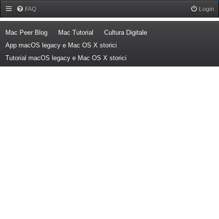
Forum Mac Peer
FAQ
Login
(Opens a new tab)
(Opens a new tab)
(Opens a new tab)
Mac Peer Blog
Mac Tutorial
Cultura Digitale
(Opens a new tab)
App macOS legacy e Mac OS X storici
(Opens a new tab)
Tutorial macOS legacy e Mac OS X storici