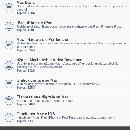
Mac Basic
Non esistono domande banali o sciocche: chiedi qui… il forum serve proprio a
questo!
Topics:
7184
iPad, iPhone e iPod
Richieste di aiuto. Il supporto hardware e software per iPad, iPhone e iPod.
Topics:
1119
Mac - Hardware e Periferiche
Richieste d'aiuto e consigli per l'acquisto che riguardano il Mac, i componenti e
le periferiche.
Topics:
5246
p2p su Macintosh e Video Download
Uso dei programmi p2p su Mac. L'aiuto specifico per le applicazioni di file
sharing e le reti. Video download.
Topics:
3329
Grafica digitale su Mac
Web design, grafica bitmap e vettoriale, DTP e creatività 3D.
Topics:
1283
Elaborazione digitale su Mac
Editing foto, audio e video. Aiuti e consigli.
Topics:
3488
Giochi per Mac e iOS
I giochi per Mac, iPad, iPhone e iPod Touch: notizie, aiuti, suggerimenti.
Topics:
733