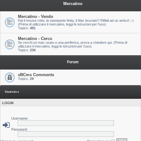
Mercatino
Mercatino - Vendo
Hai il mouse rotto, la stampante finita, il Mac bruciato? Rifilali ad un amico! ;-)
(Prima di utilizzare il mercatino, leggi le istruzioni per l'uso)
Topics:
491
Mercatino - Cerco
Se cerchi un mac usato o una periferica, prova a chiedere qui. (Prima di
utilizzare il mercatino, leggi le istruzioni per l'uso)
Topics:
234
Forum
vBCms Comments
Topics:
29
Statistics
LOGIN
Username:
Password: