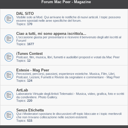
Forum Mac Peer - Magazine
DAL SITO
Visibile solo ai Mod. Qui arrivano le notifiche di nuovi articoli. I topic possono
essere spostati nelle aree specifiche del forum.
Topics:
170
Ciao a tutti, mi sono appena iscritto/a...
L'occasione giusta per presentarsi e ricevere il benvenuto degli altri iscritti al
Forum!
Topics:
1677
iTunes Contest
Podcast, film, musica, libri, fumetti e audiolibri proposti e votati da Mac Peer
Topics:
12
Estesie - Mag Peer
Percezioni, percorsi, passioni, esperienze estetiche. Musica, Film, Libri,
Podcast, Lezioni, Fumetti e Riviste da segnalare e commentare - Mag Peer
Topics:
124
ArtLab
Laboratorio Virtuale degli Artisti Telematici - Musica, video, grafica, foto e scritti
da condividere. Photo Gallery.
Topics:
220
Senza Etichetta
Qui i Moderatori spostano le discussioni off-topic bloccate e i topic meritevoli
che non trovano collocazione nelle sezioni esistenti.
Topics:
515