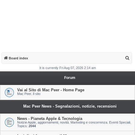
S
Board index
e
It is currently Fri Aug 07, 2026 2:14 am
a
Forum
r
c
Vai al Sito di Mac Peer - Home Page
Mac Peer. Il sito
h
Mac Peer News - Segnalazioni, notizie, recensioni
News - Pianeta Apple & Tecnologia
Notizie Apple, aggiornamenti, novità. Marketing e concorrenza. Eventi Speciali.
Topics:
2044