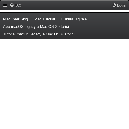
Forum Mac Peer
FAQ
Login
(Opens a new tab)
(Opens a new tab)
(Opens a new tab)
Mac Peer Blog
Mac Tutorial
Cultura Digitale
(Opens a new tab)
App macOS legacy e Mac OS X storici
(Opens a new tab)
Tutorial macOS legacy e Mac OS X storici