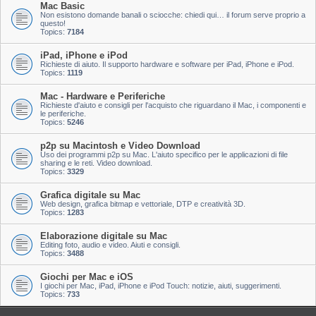
Mac Basic
Non esistono domande banali o sciocche: chiedi qui… il forum serve proprio a
questo!
Topics:
7184
iPad, iPhone e iPod
Richieste di aiuto. Il supporto hardware e software per iPad, iPhone e iPod.
Topics:
1119
Mac - Hardware e Periferiche
Richieste d'aiuto e consigli per l'acquisto che riguardano il Mac, i componenti e
le periferiche.
Topics:
5246
p2p su Macintosh e Video Download
Uso dei programmi p2p su Mac. L'aiuto specifico per le applicazioni di file
sharing e le reti. Video download.
Topics:
3329
Grafica digitale su Mac
Web design, grafica bitmap e vettoriale, DTP e creatività 3D.
Topics:
1283
Elaborazione digitale su Mac
Editing foto, audio e video. Aiuti e consigli.
Topics:
3488
Giochi per Mac e iOS
I giochi per Mac, iPad, iPhone e iPod Touch: notizie, aiuti, suggerimenti.
Topics:
733