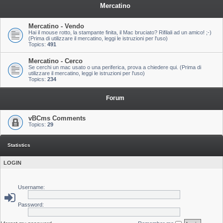
Mercatino
Mercatino - Vendo
Hai il mouse rotto, la stampante finita, il Mac bruciato? Rifilali ad un amico! ;-)
(Prima di utilizzare il mercatino, leggi le istruzioni per l'uso)
Topics:
491
Mercatino - Cerco
Se cerchi un mac usato o una periferica, prova a chiedere qui. (Prima di
utilizzare il mercatino, leggi le istruzioni per l'uso)
Topics:
234
Forum
vBCms Comments
Topics:
29
Statistics
LOGIN
Username:
Password: