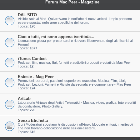
Forum Mac Peer - Magazine
DAL SITO
Visibile solo ai Mod. Qui arrivano le notifiche di nuovi articoli. I topic possono
essere spostati nelle aree specifiche del forum.
Topics:
170
Ciao a tutti, mi sono appena iscritto/a...
L'occasione giusta per presentarsi e ricevere il benvenuto degli altri iscritti al
Forum!
Topics:
1677
iTunes Contest
Podcast, film, musica, libri, fumetti e audiolibri proposti e votati da Mac Peer
Topics:
12
Estesie - Mag Peer
Percezioni, percorsi, passioni, esperienze estetiche. Musica, Film, Libri,
Podcast, Lezioni, Fumetti e Riviste da segnalare e commentare - Mag Peer
Topics:
124
ArtLab
Laboratorio Virtuale degli Artisti Telematici - Musica, video, grafica, foto e scritti
da condividere. Photo Gallery.
Topics:
220
Senza Etichetta
Qui i Moderatori spostano le discussioni off-topic bloccate e i topic meritevoli
che non trovano collocazione nelle sezioni esistenti.
Topics:
515