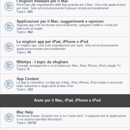
I migliori freeware per il Mac
Riservato alle segnalazioni delle App gratuite per il Mac. Una sola applicazione
per topic. Solo ed esclusivamente freeware testati personalmente!
Topics:
691
Applicazioni per il Mac: suggerimenti e opinioni
Segnala app che hai testato personalmente, spiegane l'utilità e i modi per
utilizzarle al meglio.
Topics:
662
Le migliori app per iPad, iPhone e iPod
Le migliori app. Una sola segnalazione per topic. Solo ed esclusivamente
applicazioni testate personalmente!
Topics:
95
Wikitips - I topic da sfogliare
Consigli, stratagemmi e scorciatoie per Mac, iPad, iPhone, iPod e Apple Tv.
Topics:
6
App Contest
Le App in Classifica. Le App per il Mac, iPad, iPhone, iPod votate e recensite
dalla redazione e dagli utenti di Mac Peer
Topics:
103
Aiuto per il Mac, iPad, iPhone e iPod
Mac Help
Richieste d'aiuto. Quando non si sa "come fare". Il supporto per le applicazioni
e sui sistemi operativi Macintosh.
Topics:
16732