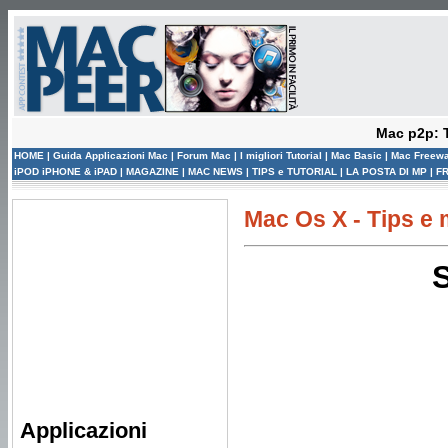
Mac p2p: T
HOME
|
Guida Applicazioni Mac
|
Forum Mac
|
I migliori Tutorial
|
Mac Basic
|
Mac Freew
iPOD iPHONE & iPAD
|
MAGAZINE
|
MAC NEWS
|
TIPS e TUTORIAL
|
LA POSTA DI MP
|
F
Mac Os X - Tips e m
Applicazioni