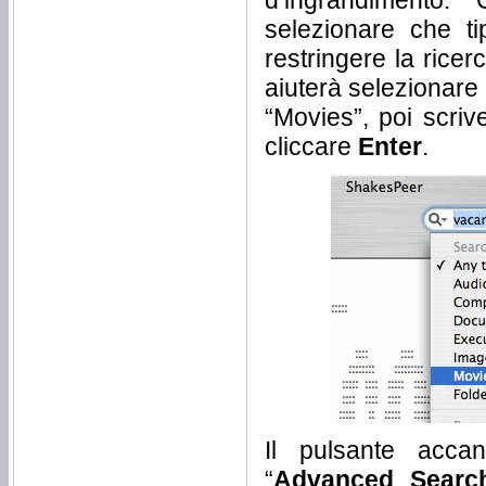
d’ingrandimento.
selezionare che ti
restringere la ricer
aiuterà selezionare 
“Movies”, poi scriv
cliccare
Enter
.
Il pulsante acca
“
Advanced Searc