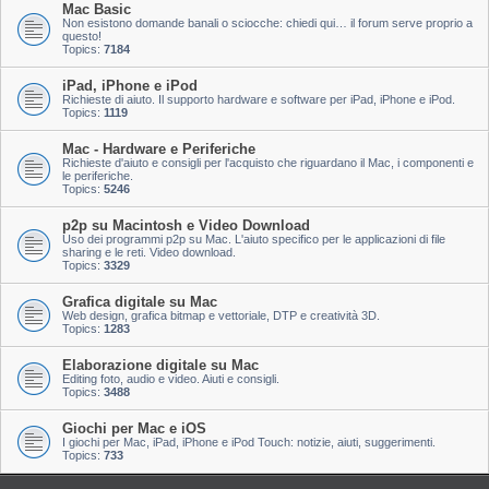
Mac Basic
Non esistono domande banali o sciocche: chiedi qui… il forum serve proprio a
questo!
Topics:
7184
iPad, iPhone e iPod
Richieste di aiuto. Il supporto hardware e software per iPad, iPhone e iPod.
Topics:
1119
Mac - Hardware e Periferiche
Richieste d'aiuto e consigli per l'acquisto che riguardano il Mac, i componenti e
le periferiche.
Topics:
5246
p2p su Macintosh e Video Download
Uso dei programmi p2p su Mac. L'aiuto specifico per le applicazioni di file
sharing e le reti. Video download.
Topics:
3329
Grafica digitale su Mac
Web design, grafica bitmap e vettoriale, DTP e creatività 3D.
Topics:
1283
Elaborazione digitale su Mac
Editing foto, audio e video. Aiuti e consigli.
Topics:
3488
Giochi per Mac e iOS
I giochi per Mac, iPad, iPhone e iPod Touch: notizie, aiuti, suggerimenti.
Topics:
733