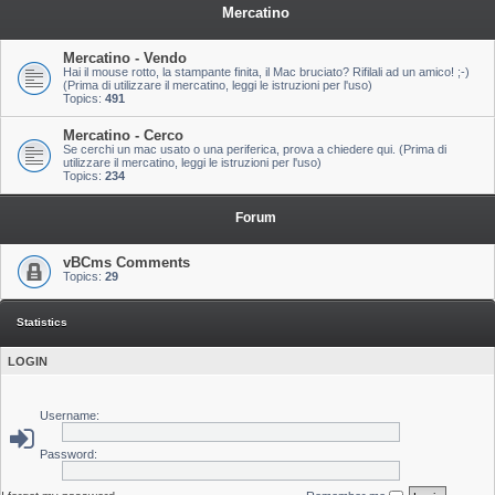
Mercatino
Mercatino - Vendo
Hai il mouse rotto, la stampante finita, il Mac bruciato? Rifilali ad un amico! ;-)
(Prima di utilizzare il mercatino, leggi le istruzioni per l'uso)
Topics:
491
Mercatino - Cerco
Se cerchi un mac usato o una periferica, prova a chiedere qui. (Prima di
utilizzare il mercatino, leggi le istruzioni per l'uso)
Topics:
234
Forum
vBCms Comments
Topics:
29
Statistics
LOGIN
Username:
Password: