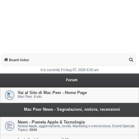
S
Board index
e
It is currently Fri Aug 07, 2026 6:05 am
a
Forum
r
c
Vai al Sito di Mac Peer - Home Page
Mac Peer. Il sito
h
Mac Peer News - Segnalazioni, notizie, recensioni
News - Pianeta Apple & Tecnologia
Notizie Apple, aggiornamenti, novità. Marketing e concorrenza. Eventi Speciali.
Topics:
2044