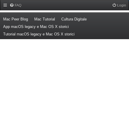
Forum Mac Peer
FAQ
Login
(Opens a new tab)
(Opens a new tab)
(Opens a new tab)
Mac Peer Blog
Mac Tutorial
Cultura Digitale
(Opens a new tab)
App macOS legacy e Mac OS X storici
(Opens a new tab)
Tutorial macOS legacy e Mac OS X storici