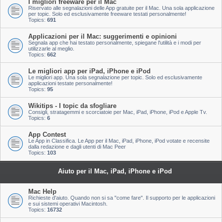
I migliori freeware per il Mac
Riservato alle segnalazioni delle App gratuite per il Mac. Una sola applicazione
per topic. Solo ed esclusivamente freeware testati personalmente!
Topics:
691
Applicazioni per il Mac: suggerimenti e opinioni
Segnala app che hai testato personalmente, spiegane l'utilità e i modi per
utilizzarle al meglio.
Topics:
662
Le migliori app per iPad, iPhone e iPod
Le migliori app. Una sola segnalazione per topic. Solo ed esclusivamente
applicazioni testate personalmente!
Topics:
95
Wikitips - I topic da sfogliare
Consigli, stratagemmi e scorciatoie per Mac, iPad, iPhone, iPod e Apple Tv.
Topics:
6
App Contest
Le App in Classifica. Le App per il Mac, iPad, iPhone, iPod votate e recensite
dalla redazione e dagli utenti di Mac Peer
Topics:
103
Aiuto per il Mac, iPad, iPhone e iPod
Mac Help
Richieste d'aiuto. Quando non si sa "come fare". Il supporto per le applicazioni
e sui sistemi operativi Macintosh.
Topics:
16732