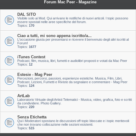
Forum Mac Peer - Magazine
DAL SITO
Visibile solo ai Mod. Qui arrivano le notifiche di nuovi articoli. I topic possono
essere spostati nelle aree specifiche del forum.
Topics:
170
Ciao a tutti, mi sono appena iscritto/a...
L'occasione giusta per presentarsi e ricevere il benvenuto degli altri iscritti al
Forum!
Topics:
1677
iTunes Contest
Podcast, film, musica, libri, fumetti e audiolibri proposti e votati da Mac Peer
Topics:
12
Estesie - Mag Peer
Percezioni, percorsi, passioni, esperienze estetiche. Musica, Film, Libri,
Podcast, Lezioni, Fumetti e Riviste da segnalare e commentare - Mag Peer
Topics:
124
ArtLab
Laboratorio Virtuale degli Artisti Telematici - Musica, video, grafica, foto e scritti
da condividere. Photo Gallery.
Topics:
220
Senza Etichetta
Qui i Moderatori spostano le discussioni off-topic bloccate e i topic meritevoli
che non trovano collocazione nelle sezioni esistenti.
Topics:
515