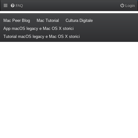
Forum Mac Peer
FAQ
Login
(Opens a new tab)
(Opens a new tab)
(Opens a new tab)
Mac Peer Blog
Mac Tutorial
Cultura Digitale
(Opens a new tab)
App macOS legacy e Mac OS X storici
(Opens a new tab)
Tutorial macOS legacy e Mac OS X storici