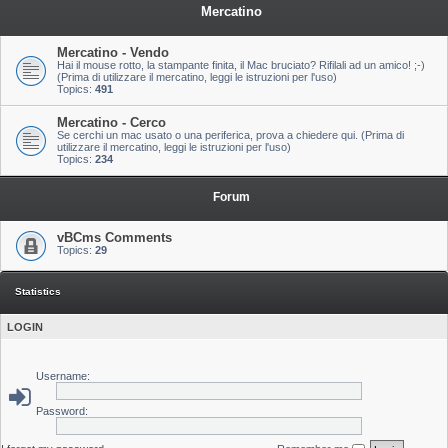
Mercatino
Mercatino - Vendo
Hai il mouse rotto, la stampante finita, il Mac bruciato? Rifilali ad un amico! ;-)
(Prima di utilizzare il mercatino, leggi le istruzioni per l'uso)
Topics:
491
Mercatino - Cerco
Se cerchi un mac usato o una periferica, prova a chiedere qui. (Prima di
utilizzare il mercatino, leggi le istruzioni per l'uso)
Topics:
234
Forum
vBCms Comments
Topics:
29
Statistics
LOGIN
Username:
Password: