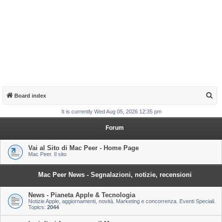
S
Board index
e
It is currently Wed Aug 05, 2026 12:35 pm
a
Forum
r
c
Vai al Sito di Mac Peer - Home Page
Mac Peer. Il sito
h
Mac Peer News - Segnalazioni, notizie, recensioni
News - Pianeta Apple & Tecnologia
Notizie Apple, aggiornamenti, novità. Marketing e concorrenza. Eventi Speciali.
Topics:
2044