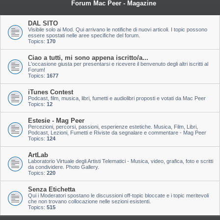
Forum Mac Peer - Magazine
DAL SITO
Visibile solo ai Mod. Qui arrivano le notifiche di nuovi articoli. I topic possono
essere spostati nelle aree specifiche del forum.
Topics:
170
Ciao a tutti, mi sono appena iscritto/a...
L'occasione giusta per presentarsi e ricevere il benvenuto degli altri iscritti al
Forum!
Topics:
1677
iTunes Contest
Podcast, film, musica, libri, fumetti e audiolibri proposti e votati da Mac Peer
Topics:
12
Estesie - Mag Peer
Percezioni, percorsi, passioni, esperienze estetiche. Musica, Film, Libri,
Podcast, Lezioni, Fumetti e Riviste da segnalare e commentare - Mag Peer
Topics:
124
ArtLab
Laboratorio Virtuale degli Artisti Telematici - Musica, video, grafica, foto e scritti
da condividere. Photo Gallery.
Topics:
220
Senza Etichetta
Qui i Moderatori spostano le discussioni off-topic bloccate e i topic meritevoli
che non trovano collocazione nelle sezioni esistenti.
Topics:
515