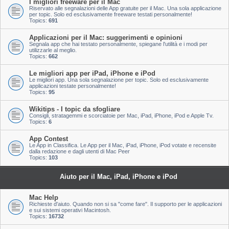
I migliori freeware per il Mac
Riservato alle segnalazioni delle App gratuite per il Mac. Una sola applicazione
per topic. Solo ed esclusivamente freeware testati personalmente!
Topics:
691
Applicazioni per il Mac: suggerimenti e opinioni
Segnala app che hai testato personalmente, spiegane l'utilità e i modi per
utilizzarle al meglio.
Topics:
662
Le migliori app per iPad, iPhone e iPod
Le migliori app. Una sola segnalazione per topic. Solo ed esclusivamente
applicazioni testate personalmente!
Topics:
95
Wikitips - I topic da sfogliare
Consigli, stratagemmi e scorciatoie per Mac, iPad, iPhone, iPod e Apple Tv.
Topics:
6
App Contest
Le App in Classifica. Le App per il Mac, iPad, iPhone, iPod votate e recensite
dalla redazione e dagli utenti di Mac Peer
Topics:
103
Aiuto per il Mac, iPad, iPhone e iPod
Mac Help
Richieste d'aiuto. Quando non si sa "come fare". Il supporto per le applicazioni
e sui sistemi operativi Macintosh.
Topics:
16732