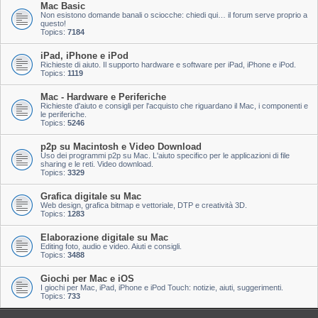
Mac Basic
Non esistono domande banali o sciocche: chiedi qui… il forum serve proprio a
questo!
Topics:
7184
iPad, iPhone e iPod
Richieste di aiuto. Il supporto hardware e software per iPad, iPhone e iPod.
Topics:
1119
Mac - Hardware e Periferiche
Richieste d'aiuto e consigli per l'acquisto che riguardano il Mac, i componenti e
le periferiche.
Topics:
5246
p2p su Macintosh e Video Download
Uso dei programmi p2p su Mac. L'aiuto specifico per le applicazioni di file
sharing e le reti. Video download.
Topics:
3329
Grafica digitale su Mac
Web design, grafica bitmap e vettoriale, DTP e creatività 3D.
Topics:
1283
Elaborazione digitale su Mac
Editing foto, audio e video. Aiuti e consigli.
Topics:
3488
Giochi per Mac e iOS
I giochi per Mac, iPad, iPhone e iPod Touch: notizie, aiuti, suggerimenti.
Topics:
733