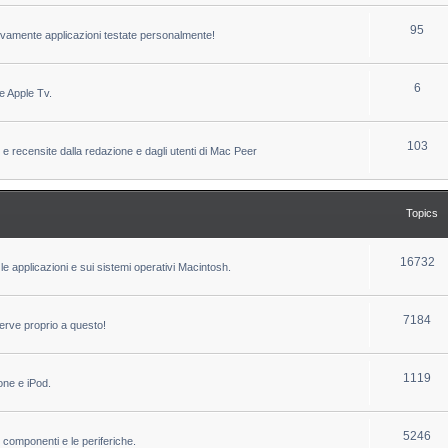
c
p
T
95
sivamente applicazioni testate personalmente!
s
i
o
c
p
T
6
e Apple Tv.
s
i
o
c
p
T
103
 e recensite dalla redazione e dagli utenti di Mac Peer
s
i
o
c
p
Topics
s
i
c
T
16732
le applicazioni e sui sistemi operativi Macintosh.
s
o
p
T
7184
erve proprio a questo!
i
o
c
p
T
1119
one e iPod.
s
i
o
c
p
T
5246
i componenti e le periferiche.