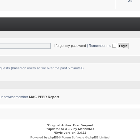
T
29
s
o
p
i
c
s
I forgot my password
|
Remember me
 guests (based on users active over the past 5 minutes)
ur newest member
MAC PEER Report
*
Original Author:
Brad Veryard
*
Updated to 3.3.x by
MannixMD
*
Style version: 3.4.11
Powered by
phpBB
® Forum Software © phpBB Limited