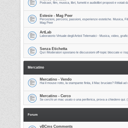
Podcast, film, musica, libri, fumetti e audiolibri proposti e votati
Estesie - Mag Peer
Percezioni, percorsi, passioni, esperienze estetiche. Musica, Fi
Mag Peer
ArtLab
Laboratorio Virtuale degli Artisti Telematici - Musica, video, grafi
Senza Etichetta
Qui i Moderatori spostano le discussioni off-topic bloccate e i to
Mercatino
Mercatino - Vendo
Hai il mouse rotto, la stampante finita, il Mac bruciato? Rifilali ad 
Mercatino - Cerco
Se cerchi un mac usato o una periferica, prova a chiedere qui. (Pri
Forum
vBCms Comments