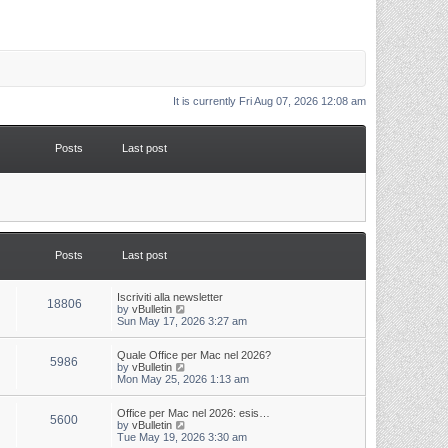
It is currently Fri Aug 07, 2026 12:08 am
Posts
Last post
Posts
Last post
L
Iscriviti alla newsletter
P
18806
a
V
by
vBulletin
s
i
Sun May 17, 2026 3:27 am
o
t
e
p
w
s
L
Quale Office per Mac nel 2026?
o
t
P
5986
a
V
by
vBulletin
s
h
s
i
Mon May 25, 2026 1:13 am
t
t
e
o
t
e
l
p
w
a
s
s
L
Office per Mac nel 2026: esis…
o
t
t
P
5600
a
V
by
vBulletin
s
h
e
s
i
Tue May 19, 2026 3:30 am
t
t
e
s
o
t
e