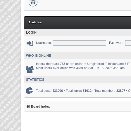
Statistics
LOGIN
Username:
Password:
WHO IS ONLINE
In total there are
753
users online :: 6 registered, 0 hidden and 747
Most users ever online was
3330
on Sat Jun 13, 2026 3:29 am
STATISTICS
Total posts
431006
• Total topics
51012
• Total members
33807
• O
Board index