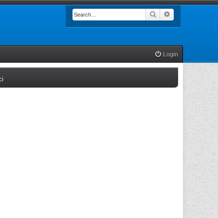
Search
Advanced searc
Login
(Opens a new tab)
ci