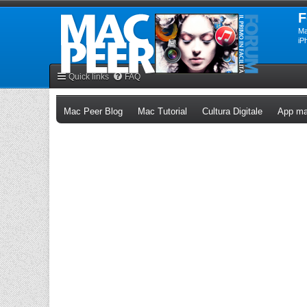
F
Ma
iP
Quick links
FAQ
(Opens a new tab)
(Opens a new tab)
(Opens a n
Mac Peer Blog
Mac Tutorial
Cultura Digitale
App ma