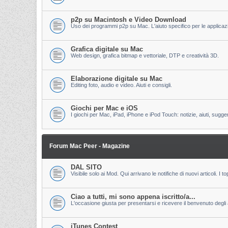
p2p su Macintosh e Video Download
Uso dei programmi p2p su Mac. L'aiuto specifico per le applicazion
Grafica digitale su Mac
Web design, grafica bitmap e vettoriale, DTP e creatività 3D.
Elaborazione digitale su Mac
Editing foto, audio e video. Aiuti e consigli.
Giochi per Mac e iOS
I giochi per Mac, iPad, iPhone e iPod Touch: notizie, aiuti, sugge
Forum Mac Peer - Magazine
DAL SITO
Visibile solo ai Mod. Qui arrivano le notifiche di nuovi articoli. 
Ciao a tutti, mi sono appena iscritto/a...
L'occasione giusta per presentarsi e ricevere il benvenuto degli al
iTunes Contest