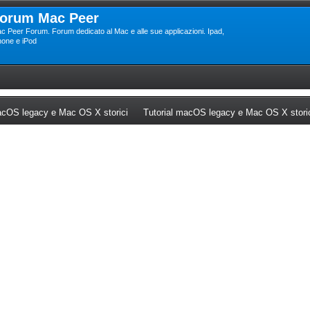
orum Mac Peer
c Peer Forum. Forum dedicato al Mac e alle sue applicazioni. Ipad,
hone e iPod
ew tab)
(Opens a new tab)
cOS legacy e Mac OS X storici
Tutorial macOS legacy e Mac OS X stori