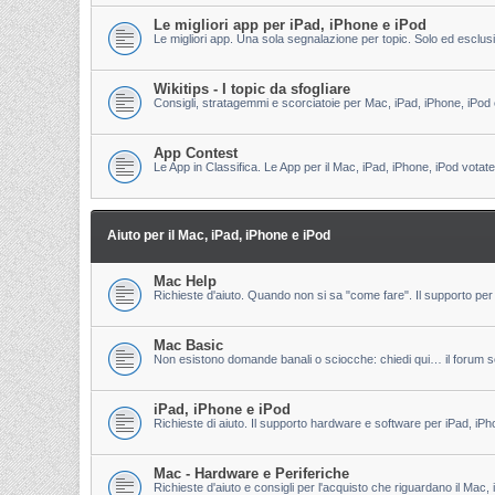
Le migliori app per iPad, iPhone e iPod
Le migliori app. Una sola segnalazione per topic. Solo ed esclu
Wikitips - I topic da sfogliare
Consigli, stratagemmi e scorciatoie per Mac, iPad, iPhone, iPod 
App Contest
Le App in Classifica. Le App per il Mac, iPad, iPhone, iPod votate
Aiuto per il Mac, iPad, iPhone e iPod
Mac Help
Richieste d'aiuto. Quando non si sa "come fare". Il supporto per 
Mac Basic
Non esistono domande banali o sciocche: chiedi qui… il forum s
iPad, iPhone e iPod
Richieste di aiuto. Il supporto hardware e software per iPad, iPh
Mac - Hardware e Periferiche
Richieste d'aiuto e consigli per l'acquisto che riguardano il Mac, 