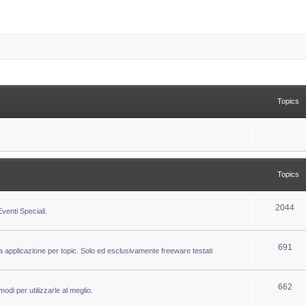
Topics
Topics
T
2044
venti Speciali.
o
p
T
691
la applicazione per topic. Solo ed esclusivamente freeware testati
i
o
c
p
T
662
odi per utilizzarle al meglio.
s
i
o