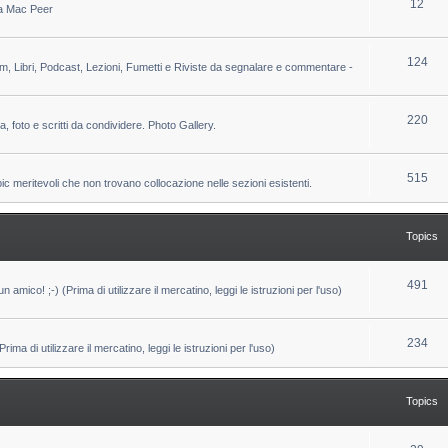
T
12
 da Mac Peer
s
i
o
c
p
T
124
lm, Libri, Podcast, Lezioni, Fumetti e Riviste da segnalare e commentare -
s
i
o
c
p
T
220
ca, foto e scritti da condividere. Photo Gallery.
s
i
o
c
p
T
515
pic meritevoli che non trovano collocazione nelle sezioni esistenti.
s
i
o
c
p
Topics
s
i
c
T
491
un amico! ;-) (Prima di utilizzare il mercatino, leggi le istruzioni per l'uso)
s
o
p
T
234
ma di utilizzare il mercatino, leggi le istruzioni per l'uso)
i
o
c
p
Topics
s
i
c