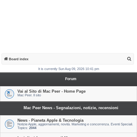
S
Board index
e
It is currently Sun Aug 09, 2026 10:41 pm
a
Forum
r
c
Vai al Sito di Mac Peer - Home Page
Mac Peer. Il sito
h
Mac Peer News - Segnalazioni, notizie, recensioni
News - Pianeta Apple & Tecnologia
Notizie Apple, aggiornamenti, novità. Marketing e concorrenza. Eventi Speciali.
Topics:
2044