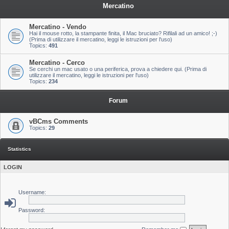
Mercatino
Mercatino - Vendo
Hai il mouse rotto, la stampante finita, il Mac bruciato? Rifilali ad un amico! ;-)
(Prima di utilizzare il mercatino, leggi le istruzioni per l'uso)
Topics:
491
Mercatino - Cerco
Se cerchi un mac usato o una periferica, prova a chiedere qui. (Prima di
utilizzare il mercatino, leggi le istruzioni per l'uso)
Topics:
234
Forum
vBCms Comments
Topics:
29
Statistics
LOGIN
Username:
Password: