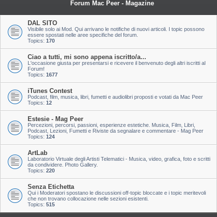
Forum Mac Peer - Magazine
DAL SITO
Visibile solo ai Mod. Qui arrivano le notifiche di nuovi articoli. I topic possono
essere spostati nelle aree specifiche del forum.
Topics:
170
Ciao a tutti, mi sono appena iscritto/a...
L'occasione giusta per presentarsi e ricevere il benvenuto degli altri iscritti al
Forum!
Topics:
1677
iTunes Contest
Podcast, film, musica, libri, fumetti e audiolibri proposti e votati da Mac Peer
Topics:
12
Estesie - Mag Peer
Percezioni, percorsi, passioni, esperienze estetiche. Musica, Film, Libri,
Podcast, Lezioni, Fumetti e Riviste da segnalare e commentare - Mag Peer
Topics:
124
ArtLab
Laboratorio Virtuale degli Artisti Telematici - Musica, video, grafica, foto e scritti
da condividere. Photo Gallery.
Topics:
220
Senza Etichetta
Qui i Moderatori spostano le discussioni off-topic bloccate e i topic meritevoli
che non trovano collocazione nelle sezioni esistenti.
Topics:
515