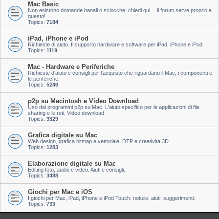
Mac Basic
Non esistono domande banali o sciocche: chiedi qui… il forum serve proprio a
questo!
Topics:
7184
iPad, iPhone e iPod
Richieste di aiuto. Il supporto hardware e software per iPad, iPhone e iPod.
Topics:
1119
Mac - Hardware e Periferiche
Richieste d'aiuto e consigli per l'acquisto che riguardano il Mac, i componenti e
le periferiche.
Topics:
5246
p2p su Macintosh e Video Download
Uso dei programmi p2p su Mac. L'aiuto specifico per le applicazioni di file
sharing e le reti. Video download.
Topics:
3329
Grafica digitale su Mac
Web design, grafica bitmap e vettoriale, DTP e creatività 3D.
Topics:
1283
Elaborazione digitale su Mac
Editing foto, audio e video. Aiuti e consigli.
Topics:
3488
Giochi per Mac e iOS
I giochi per Mac, iPad, iPhone e iPod Touch: notizie, aiuti, suggerimenti.
Topics:
733