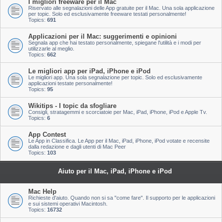
I migliori freeware per il Mac
Riservato alle segnalazioni delle App gratuite per il Mac. Una sola applicazione
per topic. Solo ed esclusivamente freeware testati personalmente!
Topics:
691
Applicazioni per il Mac: suggerimenti e opinioni
Segnala app che hai testato personalmente, spiegane l'utilità e i modi per
utilizzarle al meglio.
Topics:
662
Le migliori app per iPad, iPhone e iPod
Le migliori app. Una sola segnalazione per topic. Solo ed esclusivamente
applicazioni testate personalmente!
Topics:
95
Wikitips - I topic da sfogliare
Consigli, stratagemmi e scorciatoie per Mac, iPad, iPhone, iPod e Apple Tv.
Topics:
6
App Contest
Le App in Classifica. Le App per il Mac, iPad, iPhone, iPod votate e recensite
dalla redazione e dagli utenti di Mac Peer
Topics:
103
Aiuto per il Mac, iPad, iPhone e iPod
Mac Help
Richieste d'aiuto. Quando non si sa "come fare". Il supporto per le applicazioni
e sui sistemi operativi Macintosh.
Topics:
16732