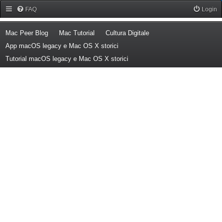
Forum Mac Peer
FAQ
Login
(Opens a new tab)
(Opens a new tab)
(Opens a new tab)
Mac Peer Blog
Mac Tutorial
Cultura Digitale
(Opens a new tab)
App macOS legacy e Mac OS X storici
(Opens a new tab)
Tutorial macOS legacy e Mac OS X storici