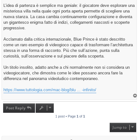
L’idea di partenza è semplice ma geniale: il giocatore deve esplorare una
misteriosa villa nella quale ogni porta aperta permette di scegliere una
nuova stanza. La casa cambia continuamente configurazione e diventa
un gigantesco enigma fatto di indizi, collegamenti nascosti e scoperte
progressive.
Acclamato dalla critica internazionale, Blue Prince è stato descritto
come un raro esempio di videogioco capace di trasformare l’architettura
stessa in una forma di racconto. Più che sull’azione, punta sulla
curiosità, sull’osservazione e sul piacere della scoperta.
Un titolo insolito, adatto anche a chi normalmente non si considera un
videogiocatore, che dimostra come le idee possano ancora fare la
differenza nel panorama videoludico contemporaneo.
https://www.tuttologia.com/mac-blog/blu ... -infinito/
T
o
p
Post Reply
1 post • Page
1
of
1
Jump to