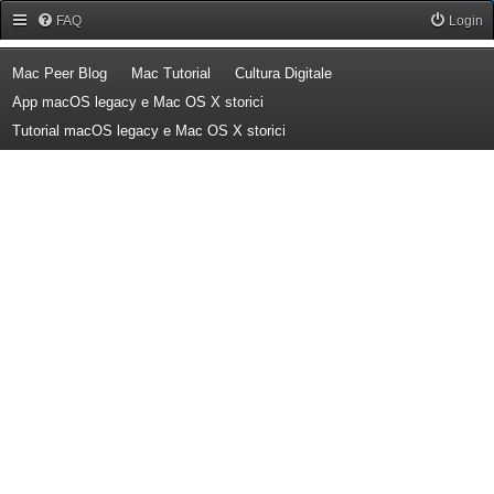
Forum Mac Peer
FAQ
Login
(Opens a new tab)
(Opens a new tab)
(Opens a new tab)
Mac Peer Blog
Mac Tutorial
Cultura Digitale
(Opens a new tab)
App macOS legacy e Mac OS X storici
(Opens a new tab)
Tutorial macOS legacy e Mac OS X storici