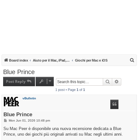
S
Board index
Aiuto per il Mac, iPad, iPhone e iPod
Giochi per Mac e iOS
e
Blue Prince
a
Post Reply
Search
Advanced s
r
1 post • Page
1
of
1
c
h
vBulletin
Blue Prince
P
Mon Jun 01, 2026 10:48 pm
o
s
Su Mac Peer è disponibile una nuova recensione dedicata a Blue
t
Prince, uno dei giochi più originali arrivati su Mac negli ultimi anni.