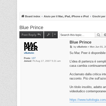
Board index
Aiuto per il Mac, iPad, iPhone e iPod
Giochi per
Blue Prince
Post Reply
Sea
Blue Prince
P
by
vBulletin
»
Mon Jun 01, 
o
s
Su Mac Peer è disponibile u
vBulletin
t
Posts:
137
Joined:
Fri Aug 17, 2007 5:21 am
L’idea di partenza è sempl
casa cambia continuamente 
Acclamato dalla critica in
racconto. Più che sull’azio
Un titolo insolito, adatto
videoludico contemporane
https://www.tuttologia.com/m