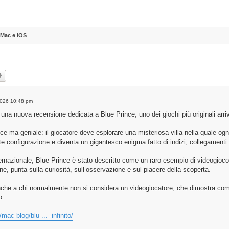
 Mac e iOS
rch
Advanced search
2026 10:48 pm
na nuova recensione dedicata a Blue Prince, uno dei giochi più originali arriv
ice ma geniale: il giocatore deve esplorare una misteriosa villa nella quale og
configurazione e diventa un gigantesco enigma fatto di indizi, collegamenti
ternazionale, Blue Prince è stato descritto come un raro esempio di videogioco 
ne, punta sulla curiosità, sull’osservazione e sul piacere della scoperta.
 anche a chi normalmente non si considera un videogiocatore, che dimostra co
o.
ac-blog/blu ... -infinito/