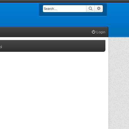
Search
Advanced searc
Login
(Opens a new tab)
ci