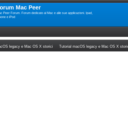
orum Mac Peer
c Peer Forum. Forum dedicato al Mac e alle sue applicazioni. Ipad,
hone e iPod
ew tab)
(Opens a new tab)
cOS legacy e Mac OS X storici
Tutorial macOS legacy e Mac OS X stori