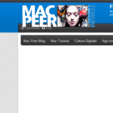
F
Ma
iP
Quick links
FAQ
(Opens a new tab)
(Opens a new tab)
(Opens a n
Mac Peer Blog
Mac Tutorial
Cultura Digitale
App ma