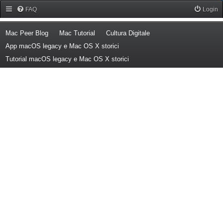
Forum Mac Peer
FAQ
Login
(Opens a new tab)
(Opens a new tab)
(Opens a new tab)
Mac Peer Blog
Mac Tutorial
Cultura Digitale
(Opens a new tab)
App macOS legacy e Mac OS X storici
(Opens a new tab)
Tutorial macOS legacy e Mac OS X storici