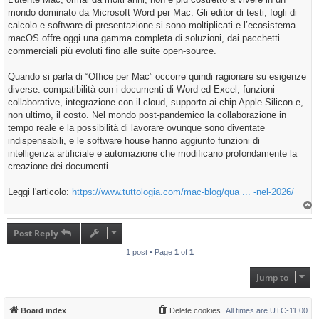
mondo dominato da Microsoft Word per Mac. Gli editor di testi, fogli di
calcolo e software di presentazione si sono moltiplicati e l’ecosistema
macOS offre oggi una gamma completa di soluzioni, dai pacchetti
commerciali più evoluti fino alle suite open-source.
Quando si parla di “Office per Mac” occorre quindi ragionare su esigenze
diverse: compatibilità con i documenti di Word ed Excel, funzioni
collaborative, integrazione con il cloud, supporto ai chip Apple Silicon e,
non ultimo, il costo. Nel mondo post-pandemico la collaborazione in
tempo reale e la possibilità di lavorare ovunque sono diventate
indispensabili, e le software house hanno aggiunto funzioni di
intelligenza artificiale e automazione che modificano profondamente la
creazione dei documenti.
Leggi l'articolo:
https://www.tuttologia.com/mac-blog/qua ... -nel-2026/
T
o
p
Post Reply
1 post • Page
1
of
1
Jump to
Board index
Delete cookies
All times are
UTC-11:00