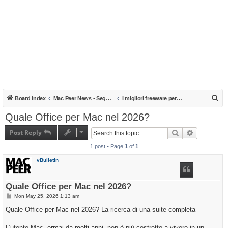
S
Board index
Mac Peer News - Segnalazioni, notizie, recensioni
I migliori freeware per il Mac
e
Quale Office per Mac nel 2026?
a
Post Reply
Search
Advanced s
r
1 post • Page
1
of
1
c
h
vBulletin
Quale Office per Mac nel 2026?
P
Mon May 25, 2026 1:13 am
o
s
Quale Office per Mac nel 2026? La ricerca di una suite completa
t
L’utente Mac, ormai da molti anni, non è più costretto a vivere in un