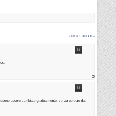
2 posts • Page
1
of
1
ecc.
T
o
p
possono essere cambiate gradualmente, senza perdere dati.