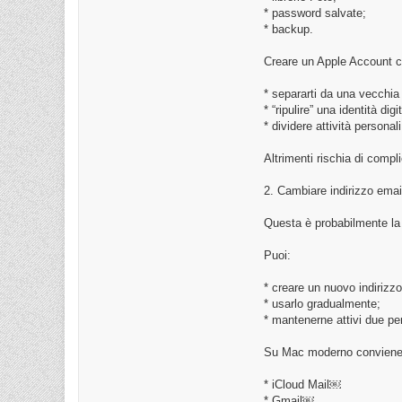
* password salvate;
* backup.
Creare un Apple Account c
* separarti da una vecchia 
* “ripulire” una identità dig
* dividere attività personal
Altrimenti rischia di compli
2. Cambiare indirizzo emai
Questa è probabilmente la p
Puoi:
* creare un nuovo indirizzo
* usarlo gradualmente;
* mantenerne attivi due p
Su Mac moderno conviene 
* iCloud Mail￼
* Gmail￼