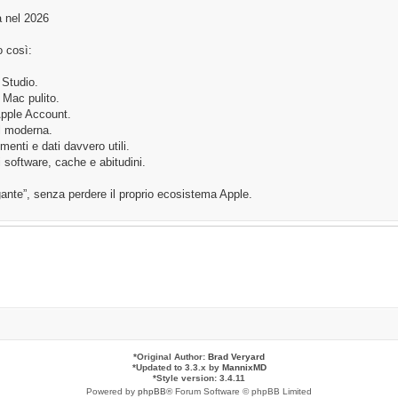
a nel 2026
o così:
Studio.
 Mac pulito.
pple Account.
l moderna.
enti e dati davvero utili.
 software, cache e abitudini.
gante”, senza perdere il proprio ecosistema Apple.
*
Original Author:
Brad Veryard
*
Updated to 3.3.x by
MannixMD
*
Style version: 3.4.11
Powered by
phpBB
® Forum Software © phpBB Limited