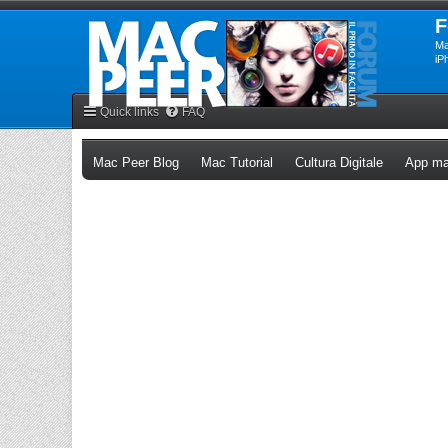
F
Ma
iP
Quick links
FAQ
(Opens a new tab)
(Opens a new tab)
(Opens a n
Mac Peer Blog
Mac Tutorial
Cultura Digitale
App ma