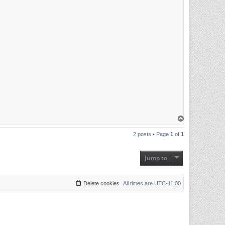
T
o
p
2 posts • Page
1
of
1
Jump to
Delete cookies
All times are
UTC-11:00