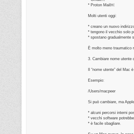
* Proton Mail￼
Molti utenti oggi:
* creano un nuovo indirizzo
* tengono il vecchio solo 
* spostano gradualmente ser
È molto meno traumatico r
3. Cambiare nome utente d
Il “nome utente” del Mac è
Esempio:
/Users/macpeer
Si può cambiare, ma Appl
* alcuni percorsi interni p
* vecchi software potrebbe
* è facile sbagliare.