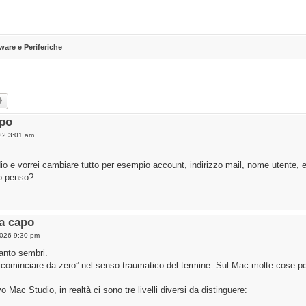
ware e Periferiche
rch
Advanced search
apo
22 3:01 am
io e vorrei cambiare tutto per esempio account, indirizzo mail, nome utente, 
to penso?
a capo
2026 9:30 pm
uanto sembri.
“ricominciare da zero” nel senso traumatico del termine. Sul Mac molte cose 
ac Studio, in realtà ci sono tre livelli diversi da distinguere: