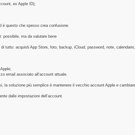
ccount, ex Apple ID);
d è questo che spesso crea confusione.
: possibile, ma da valutare bene
 di tutto: acquisti App Store, foto, backup, iCloud, password, note, calendari
 Apple;
izzo email associato all’account attuale.
si, la soluzione più semplice è mantenere il vecchio account Apple e cambiare s
ente dalle impostazioni dell’account.