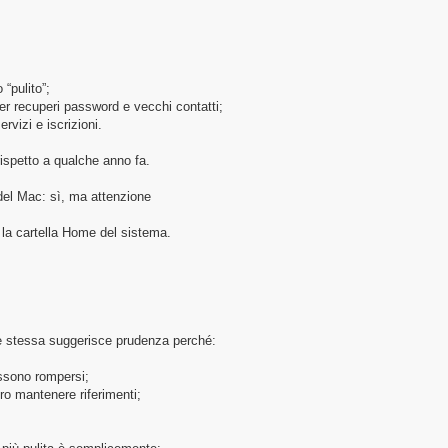
 “pulito”;
per recuperi password e vecchi contatti;
vizi e iscrizioni.
ispetto a qualche anno fa.
el Mac: sì, ma attenzione
 la cartella Home del sistema.
e stessa suggerisce prudenza perché:
ossono rompersi;
ro mantenere riferimenti;