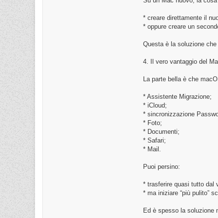
Su un Mac nuovo, la cosa 
* creare direttamente il nu
* oppure creare un secondo
Questa è la soluzione che c
4. Il vero vantaggio del M
La parte bella è che macOS
* Assistente Migrazione;
* iCloud;
* sincronizzazione Passwo
* Foto;
* Documenti;
* Safari;
* Mail.
Puoi persino:
* trasferire quasi tutto da
* ma iniziare “più pulito”
Ed è spesso la soluzione m