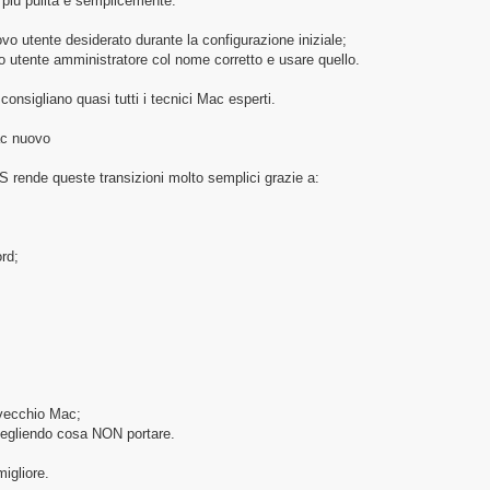
più pulita è semplicemente:
ovo utente desiderato durante la configurazione iniziale;
 utente amministratore col nome corretto e usare quello.
onsigliano quasi tutti i tecnici Mac esperti.
ac nuovo
 rende queste transizioni molto semplici grazie a:
rd;
l vecchio Mac;
 scegliendo cosa NON portare.
igliore.