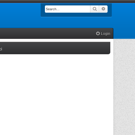
Search
Advanced searc
Login
(Opens a new tab)
ci