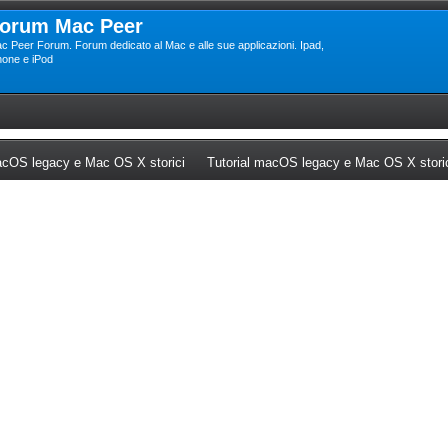
orum Mac Peer
c Peer Forum. Forum dedicato al Mac e alle sue applicazioni. Ipad,
hone e iPod
ew tab)
(Opens a new tab)
cOS legacy e Mac OS X storici
Tutorial macOS legacy e Mac OS X stori