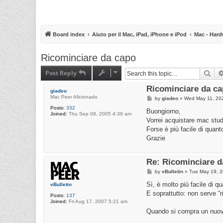
Board index
Aiuto per il Mac, iPad, iPhone e iPod
Mac - Hard
Ricominciare da capo
Post Reply
Sea
Ricominciare da c
giadeo
Mac Peer Aficionado
P
by
giadeo
»
Wed May 11, 20
o
Posts:
332
s
Buongiorno,
Joined:
Thu Sep 08, 2005 4:39 am
t
Vorrei acquistare mac stud
Forse è più facile di quan
Grazie
Re: Ricominciare d
P
by
vBulletin
»
Tue May 19, 
o
s
Sì, è molto più facile di q
vBulletin
t
E soprattutto: non serve 
Posts:
137
Joined:
Fri Aug 17, 2007 5:21 am
Quando si compra un nuovo M