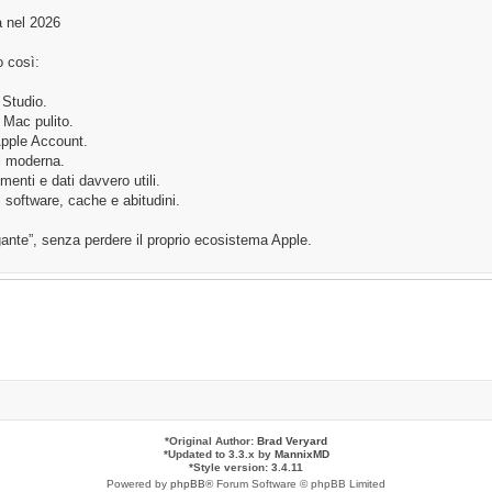
a nel 2026
o così:
Studio.
 Mac pulito.
pple Account.
l moderna.
enti e dati davvero utili.
 software, cache e abitudini.
gante”, senza perdere il proprio ecosistema Apple.
*
Original Author:
Brad Veryard
*
Updated to 3.3.x by
MannixMD
*
Style version: 3.4.11
Powered by
phpBB
® Forum Software © phpBB Limited