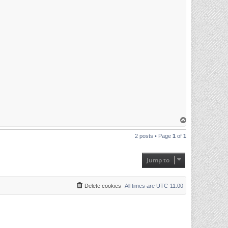
T
o
p
2 posts • Page
1
of
1
Jump to
Delete cookies
All times are
UTC-11:00