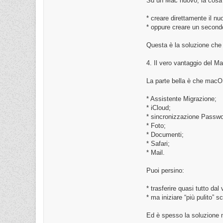
Su un Mac nuovo, la cosa 
* creare direttamente il nu
* oppure creare un secondo
Questa è la soluzione che c
4. Il vero vantaggio del M
La parte bella è che macOS
* Assistente Migrazione;
* iCloud;
* sincronizzazione Passwo
* Foto;
* Documenti;
* Safari;
* Mail.
Puoi persino:
* trasferire quasi tutto da
* ma iniziare “più pulito”
Ed è spesso la soluzione m