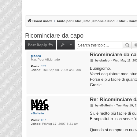
Board index
Aiuto per il Mac, iPad, iPhone e iPod
Mac - Hard
Ricominciare da capo
Post Reply
Sea
Ricominciare da c
giadeo
Mac Peer Aficionado
P
by
giadeo
»
Wed May 11, 20
o
Posts:
332
s
Buongiorno,
Joined:
Thu Sep 08, 2005 4:39 am
t
Vorrei acquistare mac stud
Forse è più facile di quan
Grazie
Re: Ricominciare d
P
by
vBulletin
»
Tue May 19, 
o
s
Sì, è molto più facile di q
vBulletin
t
E soprattutto: non serve 
Posts:
137
Joined:
Fri Aug 17, 2007 5:21 am
Quando si compra un nuovo M