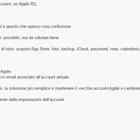
ccount, ex Apple ID);
d è questo che spesso crea confusione.
: possibile, ma da valutare bene
 di tutto: acquisti App Store, foto, backup, iCloud, password, note, calendari
 Apple;
izzo email associato all’account attuale.
si, la soluzione più semplice è mantenere il vecchio account Apple e cambiare s
ente dalle impostazioni dell’account.