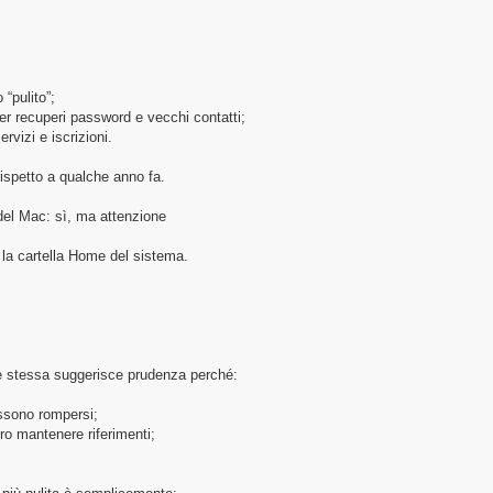
 “pulito”;
per recuperi password e vecchi contatti;
vizi e iscrizioni.
ispetto a qualche anno fa.
el Mac: sì, ma attenzione
 la cartella Home del sistema.
e stessa suggerisce prudenza perché:
ossono rompersi;
ro mantenere riferimenti;