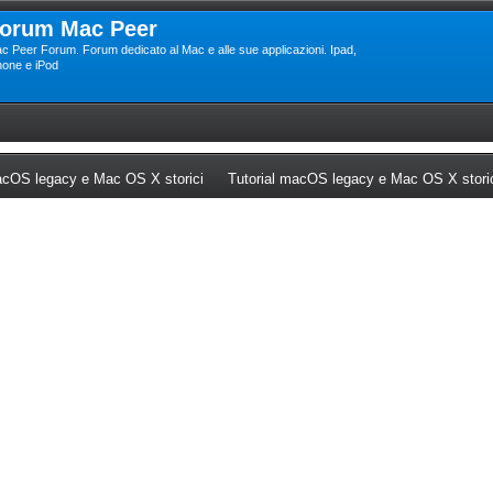
orum Mac Peer
c Peer Forum. Forum dedicato al Mac e alle sue applicazioni. Ipad,
hone e iPod
ew tab)
(Opens a new tab)
cOS legacy e Mac OS X storici
Tutorial macOS legacy e Mac OS X stori