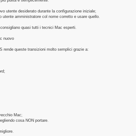
più pulita è semplicemente:
ovo utente desiderato durante la configurazione iniziale;
 utente amministratore col nome corretto e usare quello.
onsigliano quasi tutti i tecnici Mac esperti.
ac nuovo
 rende queste transizioni molto semplici grazie a:
rd;
l vecchio Mac;
 scegliendo cosa NON portare.
igliore.