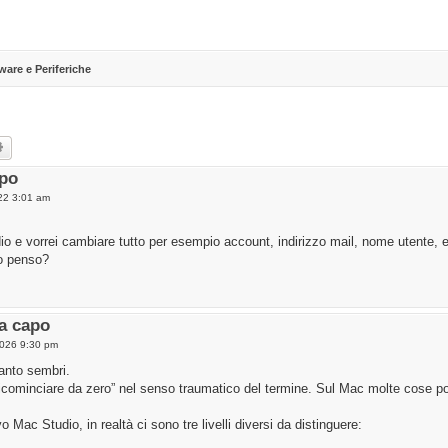
ware e Periferiche
rch
Advanced search
apo
22 3:01 am
io e vorrei cambiare tutto per esempio account, indirizzo mail, nome utente, 
to penso?
a capo
2026 9:30 pm
uanto sembri.
“ricominciare da zero” nel senso traumatico del termine. Sul Mac molte cose 
ac Studio, in realtà ci sono tre livelli diversi da distinguere: