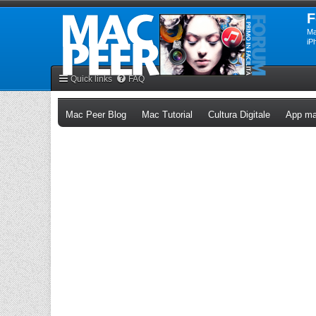
F
Ma
iP
Quick links
FAQ
(Opens a new tab)
(Opens a new tab)
(Opens a n
Mac Peer Blog
Mac Tutorial
Cultura Digitale
App ma