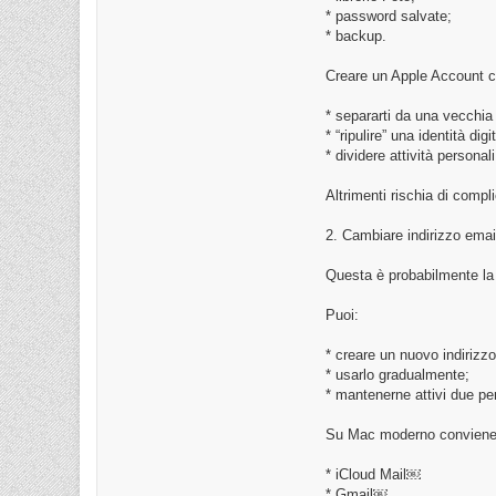
* password salvate;
* backup.
Creare un Apple Account c
* separarti da una vecchia 
* “ripulire” una identità dig
* dividere attività personal
Altrimenti rischia di compli
2. Cambiare indirizzo emai
Questa è probabilmente la p
Puoi:
* creare un nuovo indirizzo
* usarlo gradualmente;
* mantenerne attivi due p
Su Mac moderno conviene 
* iCloud Mail￼
* Gmail￼