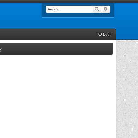
Search
Advanced searc
Login
(Opens a new tab)
ci