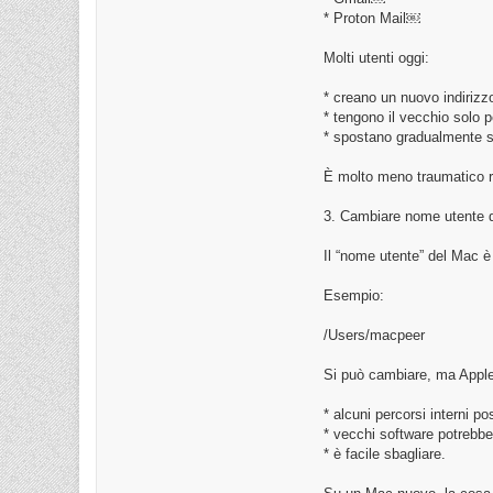
* Proton Mail￼
Molti utenti oggi:
* creano un nuovo indirizzo
* tengono il vecchio solo 
* spostano gradualmente ser
È molto meno traumatico r
3. Cambiare nome utente d
Il “nome utente” del Mac è
Esempio:
/Users/macpeer
Si può cambiare, ma Appl
* alcuni percorsi interni p
* vecchi software potrebbe
* è facile sbagliare.