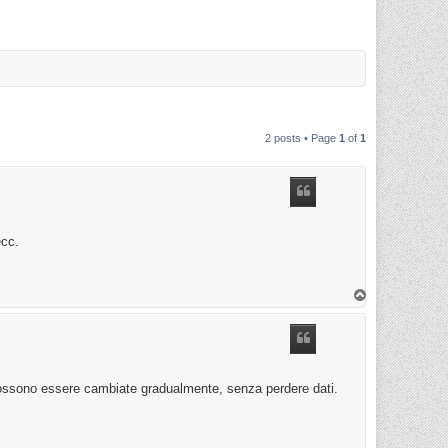
2 posts • Page
1
of
1
ecc.
T
o
p
possono essere cambiate gradualmente, senza perdere dati.