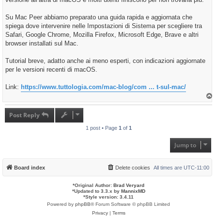
Su Mac Peer abbiamo preparato una guida rapida e aggiornata che
spiega dove intervenire nelle Impostazioni di Sistema per scegliere tra
Safari, Google Chrome, Mozilla Firefox, Microsoft Edge, Brave e altri
browser installati sul Mac.
Tutorial breve, adatto anche ai meno esperti, con indicazioni aggiornate
per le versioni recenti di macOS.
Link:
https://www.tuttologia.com/mac-blog/com ... t-sul-mac/
T
o
p
Post Reply
1 post • Page
1
of
1
Jump to
Board index
Delete cookies
All times are
UTC-11:00
*
Original Author:
Brad Veryard
*
Updated to 3.3.x by
MannixMD
*
Style version: 3.4.11
Powered by
phpBB
® Forum Software © phpBB Limited
Privacy
|
Terms