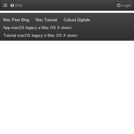
Forum Mac Peer
FAQ
Login
(Opens a new tab)
(Opens a new tab)
(Opens a new tab)
Mac Peer Blog
Mac Tutorial
Cultura Digitale
(Opens a new tab)
App macOS legacy e Mac OS X storici
(Opens a new tab)
Tutorial macOS legacy e Mac OS X storici