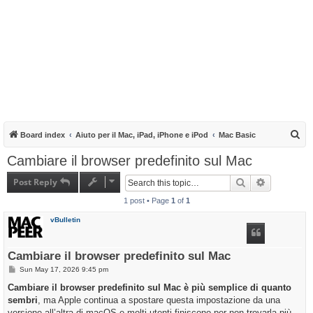
S
Board index
Aiuto per il Mac, iPad, iPhone e iPod
Mac Basic
e
Cambiare il browser predefinito sul Mac
a
Post Reply
Search
Advanced s
r
1 post • Page
1
of
1
c
h
vBulletin
Cambiare il browser predefinito sul Mac
P
Sun May 17, 2026 9:45 pm
o
s
Cambiare il browser predefinito sul Mac è più semplice di quanto
t
sembri
, ma Apple continua a spostare questa impostazione da una
versione all’altra di macOS e molti utenti finiscono per non trovarla più.