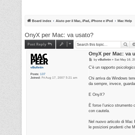
Board index
Aiuto per il Mac, iPad, iPhone e iPod
Mac Help
OnyX per Mac: va usato?
Post Reply
Sea
OnyX per Mac: va 
P
by
vBulletin
»
Sat May 16, 2
o
s
C’è un rapporto psicologico 
vBulletin
t
Posts:
137
Joined:
Fri Aug 17, 2007 5:21 am
Chi arriva da Windows tend
da sempre, invece, guarda
E OnyX?
È forse l’unico strumento 
con cautela.
Nel nuovo articolo di Mac 
le posizioni prudenti che 