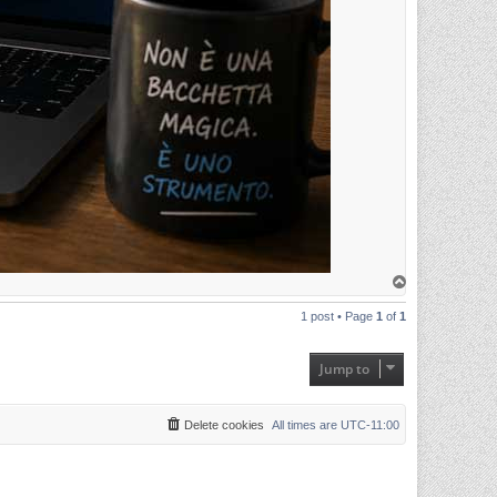
T
o
p
1 post • Page
1
of
1
Jump to
Delete cookies
All times are
UTC-11:00