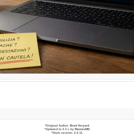
*
Original Author:
Brad Veryard
*
Updated to 3.3.x by
MannixMD
*
Style version: 3.4.11