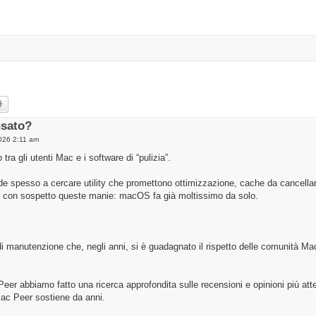
rch
Advanced search
usato?
026 2:11 am
tra gli utenti Mac e i software di “pulizia”.
e spesso a cercare utility che promettono ottimizzazione, cache da cancellare
 con sospetto queste manie: macOS fa già moltissimo da solo.
di manutenzione che, negli anni, si è guadagnato il rispetto delle comunità M
Peer abbiamo fatto una ricerca approfondita sulle recensioni e opinioni più at
Mac Peer sostiene da anni.