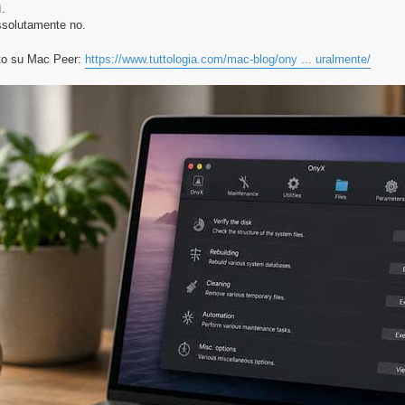
.
solutamente no.
eto su Mac Peer:
https://www.tuttologia.com/mac-blog/ony ... uralmente/