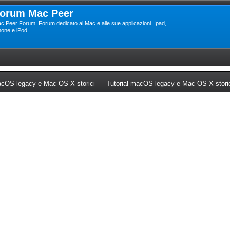
orum Mac Peer
c Peer Forum. Forum dedicato al Mac e alle sue applicazioni. Ipad,
hone e iPod
ew tab)
(Opens a new tab)
cOS legacy e Mac OS X storici
Tutorial macOS legacy e Mac OS X stori