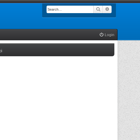
Search
Advanced searc
Login
(Opens a new tab)
ci