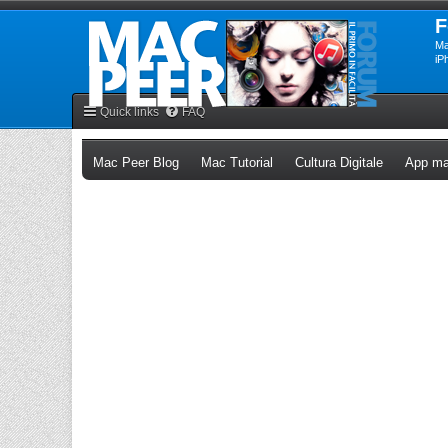
F
Ma
iP
Quick links
FAQ
(Opens a new tab)
(Opens a new tab)
(Opens a n
Mac Peer Blog
Mac Tutorial
Cultura Digitale
App ma