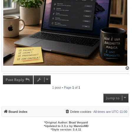
T
o
p
Post Reply
1 post • Page
1
of
1
Jump to
Board index
Delete cookies
All times are
UTC-11:00
*
Original Author:
Brad Veryard
*
Updated to 3.3.x by
MannixMD
*
Style version: 3.4.11