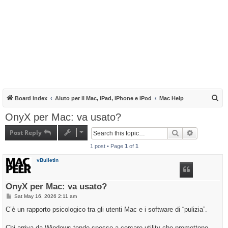
S
Board index
Aiuto per il Mac, iPad, iPhone e iPod
Mac Help
e
OnyX per Mac: va usato?
a
Post Reply
Search
Advanced s
r
1 post • Page
1
of
1
c
h
vBulletin
OnyX per Mac: va usato?
P
Sat May 16, 2026 2:11 am
o
s
C’è un rapporto psicologico tra gli utenti Mac e i software di “pulizia”.
t
Chi arriva da Windows tende spesso a cercare utility che promettono