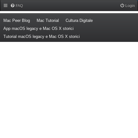
Forum Mac Peer
FAQ
Login
(Opens a new tab)
(Opens a new tab)
(Opens a new tab)
Mac Peer Blog
Mac Tutorial
Cultura Digitale
(Opens a new tab)
App macOS legacy e Mac OS X storici
(Opens a new tab)
Tutorial macOS legacy e Mac OS X storici