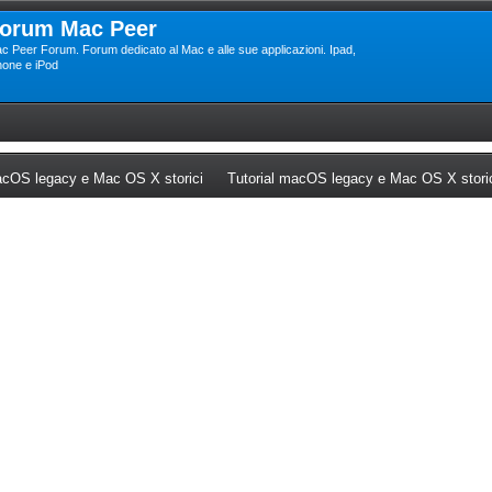
orum Mac Peer
c Peer Forum. Forum dedicato al Mac e alle sue applicazioni. Ipad,
hone e iPod
ew tab)
(Opens a new tab)
cOS legacy e Mac OS X storici
Tutorial macOS legacy e Mac OS X stori