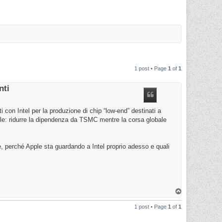
1 post • Page
1
of
1
nti
con Intel per la produzione di chip “low-end” destinati a
ile: ridurre la dipendenza da TSMC mentre la corsa globale
 perché Apple sta guardando a Intel proprio adesso e quali
T
o
p
1 post • Page
1
of
1