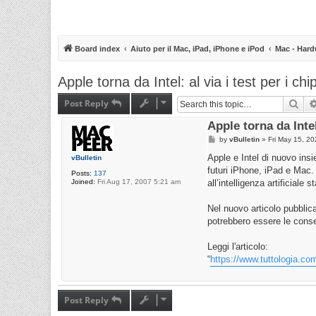
Board index
Aiuto per il Mac, iPad, iPhone e iPod
Mac - Hard
Apple torna da Intel: al via i test per i 
Post Reply
Sea
Apple torna da Intel
P
by
vBulletin
»
Fri May 15, 2
o
s
Apple e Intel di nuovo ins
vBulletin
t
futuri iPhone, iPad e Mac.
Posts:
137
Joined:
Fri Aug 17, 2007 5:21 am
all’intelligenza artificiale 
Nel nuovo articolo pubblic
potrebbero essere le conseg
Leggi l'articolo:
“
https://www.tuttologia.com
Post Reply