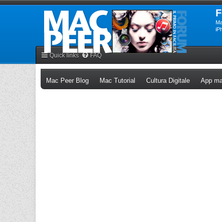
F
Ma
iP
Quick links
FAQ
(Opens a new tab)
(Opens a new tab)
(Opens a n
Mac Peer Blog
Mac Tutorial
Cultura Digitale
App ma