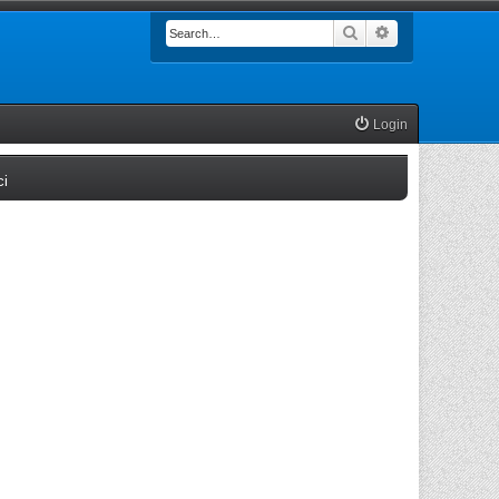
Search
Advanced searc
Login
(Opens a new tab)
ci