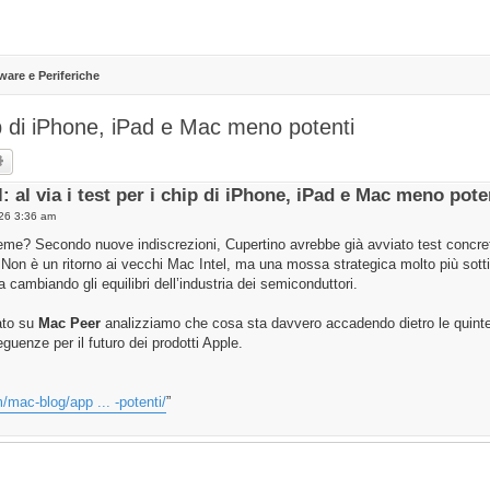
ware e Periferiche
chip di iPhone, iPad e Mac meno potenti
rch
Advanced search
: al via i test per i chip di iPhone, iPad e Mac meno pote
026 3:36 am
ieme? Secondo nuove indiscrezioni, Cupertino avrebbe già avviato test concreti 
 Non è un ritorno ai vecchi Mac Intel, ma una mossa strategica molto più sott
sta cambiando gli equilibri dell’industria dei semiconduttori.
ato su
Mac Peer
analizziamo che cosa sta davvero accadendo dietro le quinte,
uenze per il futuro dei prodotti Apple.
/mac-blog/app ... -potenti/
”