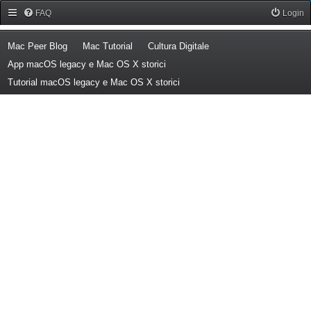
Forum Mac Peer
FAQ
Login
(Opens a new tab)
(Opens a new tab)
(Opens a new tab)
Mac Peer Blog
Mac Tutorial
Cultura Digitale
(Opens a new tab)
App macOS legacy e Mac OS X storici
(Opens a new tab)
Tutorial macOS legacy e Mac OS X storici