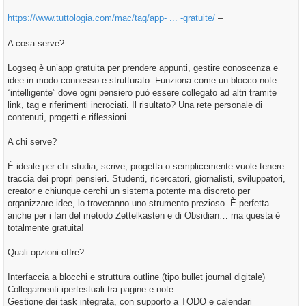
https://www.tuttologia.com/mac/tag/app- ... -gratuite/
–
A cosa serve?
Logseq è un’app gratuita per prendere appunti, gestire conoscenza e
idee in modo connesso e strutturato. Funziona come un blocco note
“intelligente” dove ogni pensiero può essere collegato ad altri tramite
link, tag e riferimenti incrociati. Il risultato? Una rete personale di
contenuti, progetti e riflessioni.
A chi serve?
È ideale per chi studia, scrive, progetta o semplicemente vuole tenere
traccia dei propri pensieri. Studenti, ricercatori, giornalisti, sviluppatori,
creator e chiunque cerchi un sistema potente ma discreto per
organizzare idee, lo troveranno uno strumento prezioso. È perfetta
anche per i fan del metodo Zettelkasten e di Obsidian… ma questa è
totalmente gratuita!
Quali opzioni offre?
Interfaccia a blocchi e struttura outline (tipo bullet journal digitale)
Collegamenti ipertestuali tra pagine e note
Gestione dei task integrata, con supporto a TODO e calendari