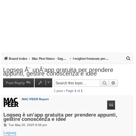
S
Board index
Mac Peer News - Segnalazioni, notizie, recensioni
I migliori freeware per il Mac
e
Logseq Ã¨ unÂ’app gratuita per prendere
appunti, gestire conoscenza e idee
a
r
Post Reply
Search
Advanced s
c
1 post • Page
1
of
1
h
MAC PEER Report
Logseq è un’app gratuita per prendere appunti,
gestire conoscenza e idee
P
Tue May 20, 2025 9:39 pm
o
s
Logseq
t