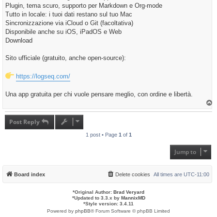
Plugin, tema scuro, supporto per Markdown e Org-mode
Tutto in locale: i tuoi dati restano sul tuo Mac
Sincronizzazione via iCloud o Git (facoltativa)
Disponibile anche su iOS, iPadOS e Web
Download
Sito ufficiale (gratuito, anche open-source):
https://logseq.com/
Una app gratuita per chi vuole pensare meglio, con ordine e libertà.
T
o
p
Post Reply
1 post • Page
1
of
1
Jump to
Board index
Delete cookies
All times are
UTC-11:00
*
Original Author:
Brad Veryard
*
Updated to 3.3.x by
MannixMD
*
Style version: 3.4.11
Powered by
phpBB
® Forum Software © phpBB Limited