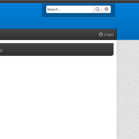
Search
Advanced searc
Login
(Opens a new tab)
ci