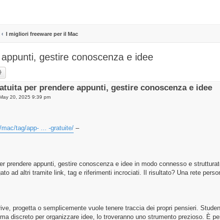
I migliori freeware per il Mac
 appunti, gestire conoscenza e idee
rch
Advanced search
atuita per prendere appunti, gestire conoscenza e idee
May 20, 2025 9:39 pm
mac/tag/app- ... -gratuite/
–
er prendere appunti, gestire conoscenza e idee in modo connesso e strutturat
o ad altri tramite link, tag e riferimenti incrociati. Il risultato? Una rete person
rive, progetta o semplicemente vuole tenere traccia dei propri pensieri. Studenti,
ma discreto per organizzare idee, lo troveranno uno strumento prezioso. È per