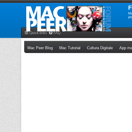
F
Ma
iP
Quick links
FAQ
(Opens a new tab)
(Opens a new tab)
(Opens a n
Mac Peer Blog
Mac Tutorial
Cultura Digitale
App ma