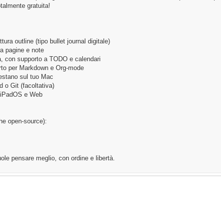
almente gratuita!
tura outline (tipo bullet journal digitale)
ra pagine e note
ta, con supporto a TODO e calendari
orto per Markdown e Org-mode
 restano sul tuo Mac
 o Git (facoltativa)
, iPadOS e Web
nche open-source):
ole pensare meglio, con ordine e libertà.