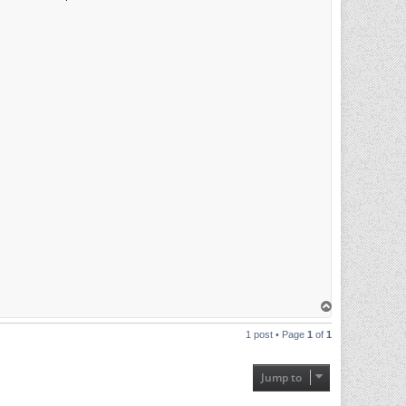
T
o
p
1 post • Page
1
of
1
Jump to