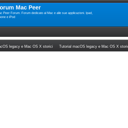
orum Mac Peer
c Peer Forum. Forum dedicato al Mac e alle sue applicazioni. Ipad,
hone e iPod
ew tab)
(Opens a new tab)
cOS legacy e Mac OS X storici
Tutorial macOS legacy e Mac OS X stori