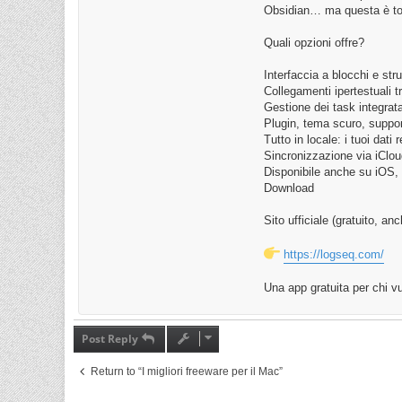
Obsidian… ma questa è tot
Quali opzioni offre?
Interfaccia a blocchi e strut
Collegamenti ipertestuali t
Gestione dei task integra
Plugin, tema scuro, supp
Tutto in locale: i tuoi dati
Sincronizzazione via iCloud
Disponibile anche su iOS
Download
Sito ufficiale (gratuito, a
https://logseq.com/
Una app gratuita per chi vu
Post Reply
Return to “I migliori freeware per il Mac”