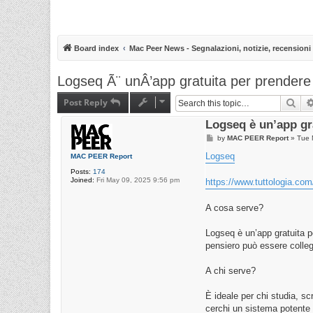
Board index
Mac Peer News - Segnalazioni, notizie, recensioni
Logseq Ã¨ unÂ’app gratuita per prendere
Post Reply
Sea
Logseq è un’app gr
P
by
MAC PEER Report
»
Tue 
o
s
Logseq
MAC PEER Report
t
Posts:
174
Joined:
Fri May 09, 2025 9:56 pm
https://www.tuttologia.com/
A cosa serve?
Logseq è un’app gratuita p
pensiero può essere collegat
A chi serve?
È ideale per chi studia, sc
cerchi un sistema potente 