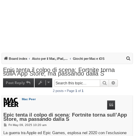
S
Board index
Aiuto per il Mac, iPad, iPhone e iPod
Giochi per Mac e iOS
e
Epic tenta il colpo di scena: Fortnite torna
sullÂ’App Store, ma passando dalla S
a
r
Post Reply
Search
Advanced s
c
2 posts • Page
1
of
1
h
Mac Peer
Epic tenta il colpo di scena: Fortnite torna sull’App
Store, ma passando dalla S
P
Fri May 09, 2025 10:20 am
o
s
La guerra tra Apple ed Epic Games, esplosa nel 2020 con l’esclusione
t