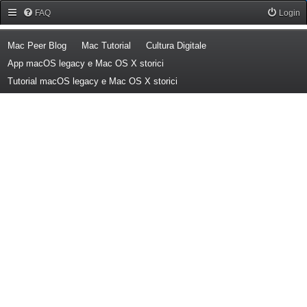
Forum Mac Peer
FAQ
Login
(Opens a new tab)
(Opens a new tab)
(Opens a new tab)
Mac Peer Blog
Mac Tutorial
Cultura Digitale
(Opens a new tab)
App macOS legacy e Mac OS X storici
(Opens a new tab)
Tutorial macOS legacy e Mac OS X storici