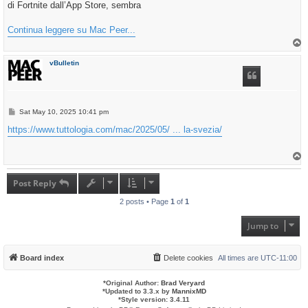
di Fortnite dall’App Store, sembra
Continua leggere su Mac Peer...
T
o
p
vBulletin
P
Sat May 10, 2025 10:41 pm
o
s
https://www.tuttologia.com/mac/2025/05/ ... la-svezia/
t
T
o
p
Post Reply
2 posts • Page
1
of
1
Jump to
Board index
Delete cookies
All times are
UTC-11:00
*
Original Author:
Brad Veryard
*
Updated to 3.3.x by
MannixMD
*
Style version: 3.4.11