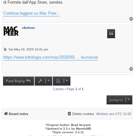
di Fortnite dall’App Store, sembra
Continua leggere su Mac Peer...
T
o
p
vBulletin
P
Sat May 10, 2025 10:41 pm
o
s
https://www.tuttologia.com/mac/2025/05/ ... la-svezia/
t
T
o
p
Post Reply
2 posts • Page
1
of
1
Jump to
Board index
Delete cookies
All times are
UTC-11:00
*
Original Author:
Brad Veryard
*
Updated to 3.3.x by
MannixMD
*
Style version: 3.4.11