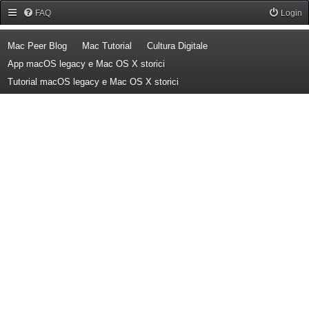
Forum Mac Peer
FAQ
Login
(Opens a new tab)
(Opens a new tab)
(Opens a new tab)
Mac Peer Blog
Mac Tutorial
Cultura Digitale
(Opens a new tab)
App macOS legacy e Mac OS X storici
(Opens a new tab)
Tutorial macOS legacy e Mac OS X storici