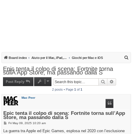
S
Board index
Aiuto per il Mac, iPad, iPhone e iPod
Giochi per Mac e iOS
e
Epic tenta il colpo di scena: Fortnite torna
sullÂ’App Store, ma passando dalla S
a
r
Post Reply
Search
Advanced s
c
2 posts • Page
1
of
1
h
Mac Peer
Epic tenta il colpo di scena: Fortnite torna sull’App
Store, ma passando dalla S
P
Fri May 09, 2025 10:20 am
o
s
La guerra tra Apple ed Epic Games, esplosa nel 2020 con l’esclusione
t