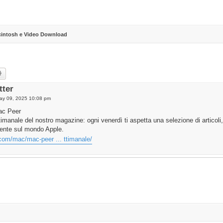
cintosh e Video Download
rch
Advanced search
tter
May 09, 2025 10:08 pm
Mac Peer
ettimanale del nostro magazine: ogni venerdì ti aspetta una selezione di articoli
dente sul mondo Apple.
.com/mac/mac-peer ... ttimanale/