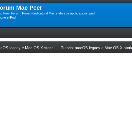
orum Mac Peer
c Peer Forum. Forum dedicato al Mac e alle sue applicazioni. Ipad,
hone e iPod
ew tab)
(Opens a new tab)
cOS legacy e Mac OS X storici
Tutorial macOS legacy e Mac OS X stori