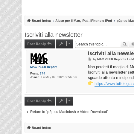
Board index
Aiuto per il Mac, iPad, iPhone e iPod
p2p su Ma
Iscriviti alla newsletter
Post Reply
Sea
Iscriviti alla newsle
P
by
MAC PEER Report
»
Fri 
o
s
Non perderti il meglio di 
MAC PEER Report
t
Iscriviti alla newsletter s
Posts:
174
Joined:
Fri May 09, 2025 9:56 pm
sguardo attento e indipen
https://www.tuttologia
Post Reply
Return to “p2p su Macintosh e Video Download”
Board index