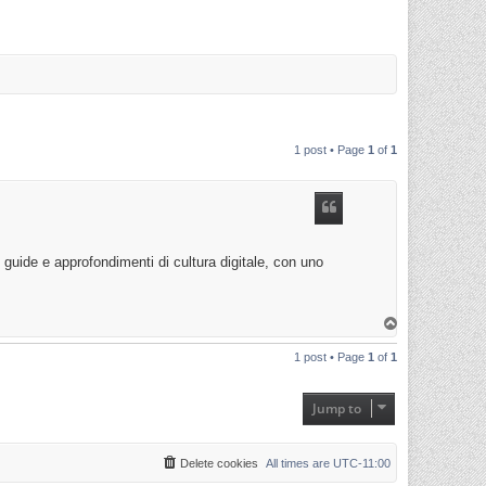
1 post • Page
1
of
1
, guide e approfondimenti di cultura digitale, con uno
T
o
p
1 post • Page
1
of
1
Jump to
Delete cookies
All times are
UTC-11:00