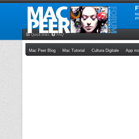
F
Ma
iP
Quick links
FAQ
(Opens a new tab)
(Opens a new tab)
(Opens a n
Mac Peer Blog
Mac Tutorial
Cultura Digitale
App ma