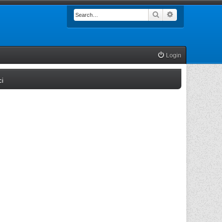
Search
Advanced searc
Login
(Opens a new tab)
ci