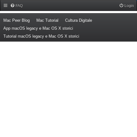
Forum Mac Peer
FAQ
Login
(Opens a new tab)
(Opens a new tab)
(Opens a new tab)
Mac Peer Blog
Mac Tutorial
Cultura Digitale
(Opens a new tab)
App macOS legacy e Mac OS X storici
(Opens a new tab)
Tutorial macOS legacy e Mac OS X storici