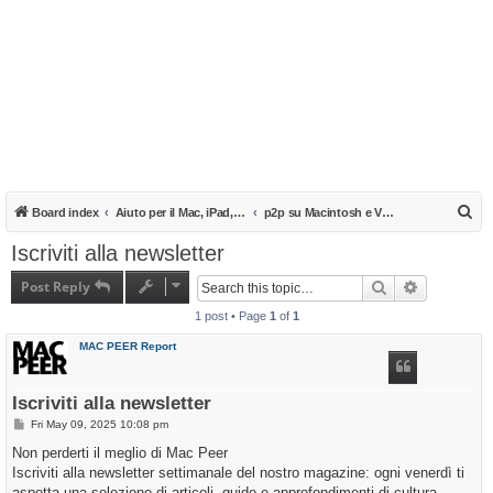
S
Board index
Aiuto per il Mac, iPad, iPhone e iPod
p2p su Macintosh e Video Download
e
Iscriviti alla newsletter
a
Post Reply
Search
Advanced s
r
1 post • Page
1
of
1
c
h
MAC PEER Report
Iscriviti alla newsletter
P
Fri May 09, 2025 10:08 pm
o
s
Non perderti il meglio di Mac Peer
t
Iscriviti alla newsletter settimanale del nostro magazine: ogni venerdì ti
aspetta una selezione di articoli, guide e approfondimenti di cultura