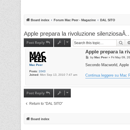
Board index
Forum Mac Peer - Magazine
DAL SITO
Apple prepara la rivoluzione silenziosaÂ
Post Reply
Sea
Apple prepara la r
P
by
Mac Peer
»
Fri May 09, 2
o
s
Secondo Macworld, Apple ha
Mac Peer
t
Posts:
1043
Joined:
Mon Sep 13, 2010 7:47 am
Continua leggere su Mac P
Post Reply
Return to “DAL SITO”
Board index