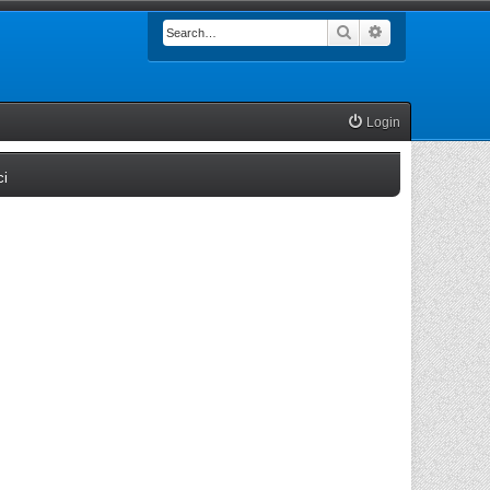
Search
Advanced searc
Login
(Opens a new tab)
ci