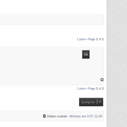
1 post • Page
1
of
1
T
o
p
1 post • Page
1
of
1
Jump to
Delete cookies
All times are
UTC-11:00