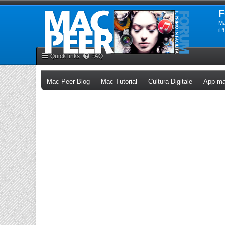
F
Ma
iP
Quick links
FAQ
(Opens a new tab)
(Opens a new tab)
(Opens a n
Mac Peer Blog
Mac Tutorial
Cultura Digitale
App ma