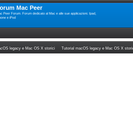
orum Mac Peer
c Peer Forum. Forum dedicato al Mac e alle sue applicazioni. Ipad,
hone e iPod
ew tab)
(Opens a new tab)
cOS legacy e Mac OS X storici
Tutorial macOS legacy e Mac OS X stori