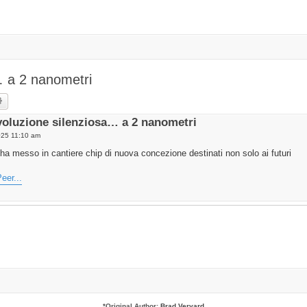
… a 2 nanometri
rch
Advanced search
ivoluzione silenziosa… a 2 nanometri
025 11:10 am
 messo in cantiere chip di nuova concezione destinati non solo ai futuri
eer...
*
Original Author:
Brad Veryard