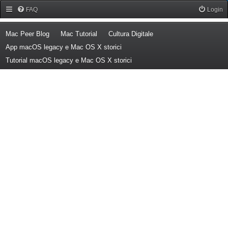
Forum Mac Peer
FAQ
Login
(Opens a new tab)
(Opens a new tab)
(Opens a new tab)
Mac Peer Blog
Mac Tutorial
Cultura Digitale
(Opens a new tab)
App macOS legacy e Mac OS X storici
(Opens a new tab)
Tutorial macOS legacy e Mac OS X storici