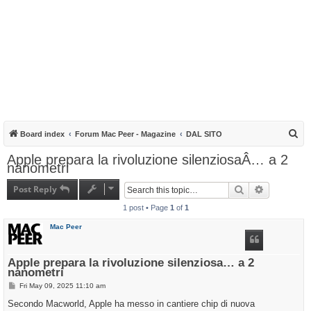
S
Board index
Forum Mac Peer - Magazine
DAL SITO
e
Apple prepara la rivoluzione silenziosaÂ… a 2
nanometri
a
r
Post Reply
Search
Advanced s
c
1 post • Page
1
of
1
h
Mac Peer
Apple prepara la rivoluzione silenziosa… a 2
nanometri
P
Fri May 09, 2025 11:10 am
o
s
Secondo Macworld, Apple ha messo in cantiere chip di nuova
t