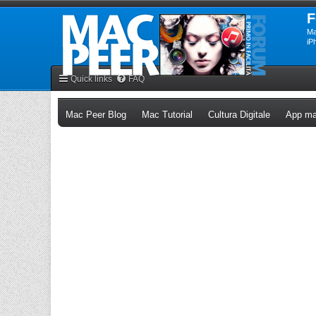
F
Ma
iP
Quick links
FAQ
(Opens a new tab)
(Opens a new tab)
(Opens a n
Mac Peer Blog
Mac Tutorial
Cultura Digitale
App ma