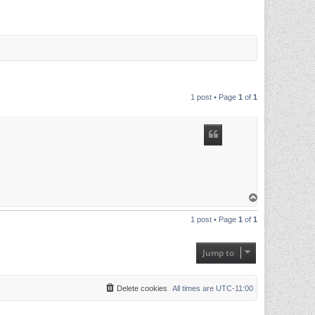
1 post • Page
1
of
1
T
o
p
1 post • Page
1
of
1
Jump to
Delete cookies
All times are
UTC-11:00