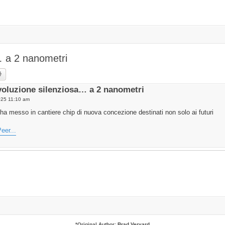
… a 2 nanometri
rch
Advanced search
ivoluzione silenziosa… a 2 nanometri
025 11:10 am
 messo in cantiere chip di nuova concezione destinati non solo ai futuri
eer...
*
Original Author:
Brad Veryard