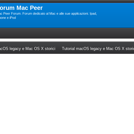
orum Mac Peer
c Peer Forum. Forum dedicato al Mac e alle sue applicazioni. Ipad,
hone e iPod
ew tab)
(Opens a new tab)
cOS legacy e Mac OS X storici
Tutorial macOS legacy e Mac OS X stori