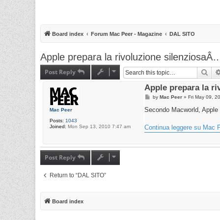
Board index
Forum Mac Peer - Magazine
DAL SITO
Apple prepara la rivoluzione silenziosaÂ
Post Reply
Sea
Apple prepara la r
P
by
Mac Peer
»
Fri May 09, 2
o
s
Secondo Macworld, Apple ha
Mac Peer
t
Posts:
1043
Joined:
Mon Sep 13, 2010 7:47 am
Continua leggere su Mac P
Post Reply
Return to “DAL SITO”
Board index