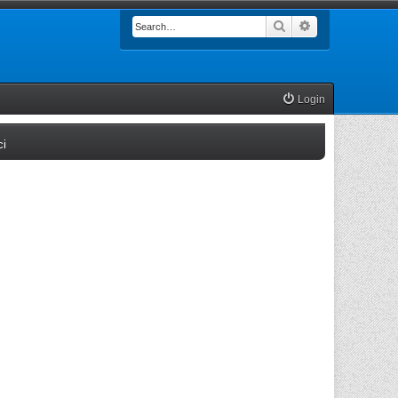
Search
Advanced searc
Login
(Opens a new tab)
ci