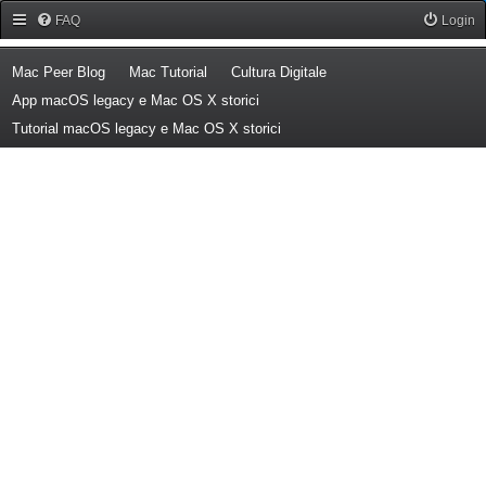
Forum Mac Peer
FAQ
Login
(Opens a new tab)
(Opens a new tab)
(Opens a new tab)
Mac Peer Blog
Mac Tutorial
Cultura Digitale
(Opens a new tab)
App macOS legacy e Mac OS X storici
(Opens a new tab)
Tutorial macOS legacy e Mac OS X storici