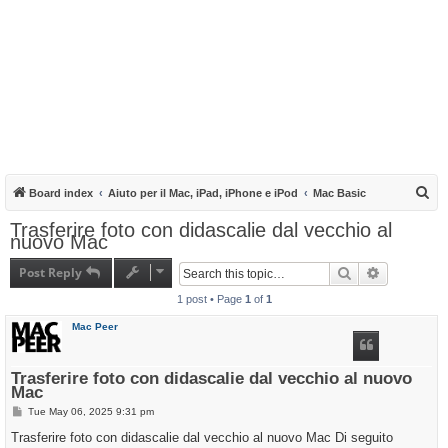
S
Board index
Aiuto per il Mac, iPad, iPhone e iPod
Mac Basic
e
Trasferire foto con didascalie dal vecchio al
nuovo Mac
a
r
Post Reply
Search
Advanced s
c
1 post • Page
1
of
1
h
Mac Peer
Trasferire foto con didascalie dal vecchio al nuovo
Mac
P
Tue May 06, 2025 9:31 pm
o
s
Trasferire foto con didascalie dal vecchio al nuovo Mac Di seguito
t