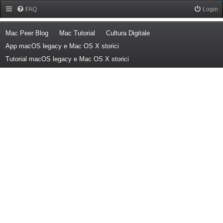
Forum Mac Peer
FAQ
Login
(Opens a new tab)
(Opens a new tab)
(Opens a new tab)
Mac Peer Blog
Mac Tutorial
Cultura Digitale
(Opens a new tab)
App macOS legacy e Mac OS X storici
(Opens a new tab)
Tutorial macOS legacy e Mac OS X storici