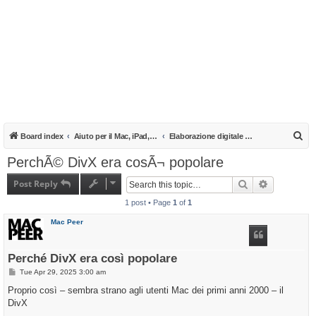
S
Board index
Aiuto per il Mac, iPad, iPhone e iPod
Elaborazione digitale su Mac
e
PerchÃ© DivX era cosÃ¬ popolare
a
Post Reply
Search
Advanced s
r
1 post • Page
1
of
1
c
h
Mac Peer
Perché DivX era così popolare
P
Tue Apr 29, 2025 3:00 am
o
s
Proprio così – sembra strano agli utenti Mac dei primi anni 2000 – il
t
DivX