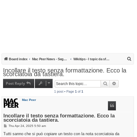
S
Board index
Mac Peer News - Segnalazioni, notizie, recensioni
Wikitips - I topic da sfogliare
e
Incollare il testo senza formattazione. Ecco la
scorciatoia da tastiera.
a
r
Post Reply
Search
Advanced s
c
1 post • Page
1
of
1
h
Mac Peer
Incollare il testo senza formattazione. Ecco la
scorciatoia da tastiera.
P
Thu Apr 24, 2025 5:50 am
o
s
Tutti sanno che si può copiare un testo con la nota scorciatoia da
t