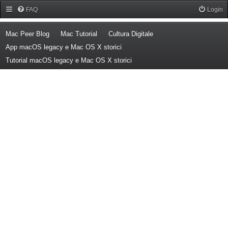
Forum Mac Peer
FAQ
Login
(Opens a new tab)
(Opens a new tab)
(Opens a new tab)
Mac Peer Blog
Mac Tutorial
Cultura Digitale
(Opens a new tab)
App macOS legacy e Mac OS X storici
(Opens a new tab)
Tutorial macOS legacy e Mac OS X storici