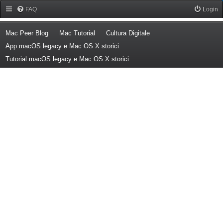
Forum Mac Peer
FAQ
Login
(Opens a new tab)
(Opens a new tab)
(Opens a new tab)
Mac Peer Blog
Mac Tutorial
Cultura Digitale
(Opens a new tab)
App macOS legacy e Mac OS X storici
(Opens a new tab)
Tutorial macOS legacy e Mac OS X storici