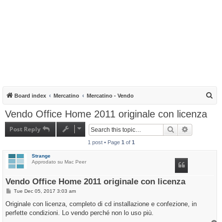
S
Board index
Mercatino
Mercatino - Vendo
e
Vendo Office Home 2011 originale con licenza
a
Post Reply
Search
Advanced s
r
1 post • Page
1
of
1
c
h
Strange
Approdato su Mac Peer
Vendo Office Home 2011 originale con licenza
P
Tue Dec 05, 2017 3:03 am
o
s
Originale con licenza, completo di cd installazione e confezione, in
t
perfette condizioni. Lo vendo perché non lo uso più.