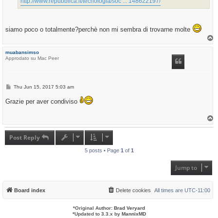
http://www.repubblica.it/tecnologia/soc ... 148622197/
siamo poco o totalmente?perchè non mi sembra di trovarne molte
T
o
p
muabansimso
Approdato su Mac Peer
P
Thu Jun 15, 2017 5:03 am
o
s
Grazie per aver condiviso
t
T
o
p
Post Reply
5 posts • Page
1
of
1
Jump to
Board index
Delete cookies
All times are
UTC-11:00
*
Original Author:
Brad Veryard
*
Updated to 3.3.x by
MannixMD