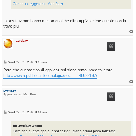
Continua leggere su Mac Peer...
In sostituzione hanno messo qualche altra app?sicclme questa non la
trovo più
T
o
p
avrobay
P
Wed Oct 05, 2016 3:20 am
o
s
Pare che questo tipo di applicazioni siano ormai poco tollerate:
t
http://www.repubblica.it/tecnologia/soc ... 148622197/
T
o
p
Lyon820
Approdato su Mac Peer
P
Wed Oct 05, 2016 8:01 am
o
s
t
avrobay wrote:
Pare che questo tipo di applicazioni siano ormai poco tollerate: