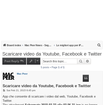
S
Board index
Mac Peer News - Segnalazioni, notizie, recensioni
Le migliori app per iPad, iPhone e iPod
e
Scaricare video da Youtube, Facebook e Twitter
a
Post Reply
Search
Advanced s
r
5 posts • Page
1
of
1
c
h
Mac Peer
Scaricare video da Youtube, Facebook e Twitter
P
Sat Feb 21, 2015 6:45 pm
o
s
App che consente di scaricare i video dal web, Youtube, Facebook e
t
Twitter.
The attachment
Schermata 2015-02-22 alle 02.06.31.jpg
is no longer