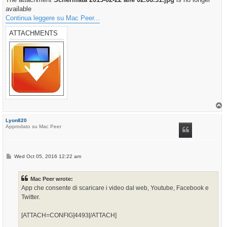
available
Continua leggere su Mac Peer...
ATTACHMENTS
T
o
p
Lyon820
Approdato su Mac Peer
P
Wed Oct 05, 2016 12:22 am
o
s
t
Mac Peer wrote:
App che consente di scaricare i video dal web, Youtube, Facebook e
Twitter.
[ATTACH=CONFIG]4493[/ATTACH]