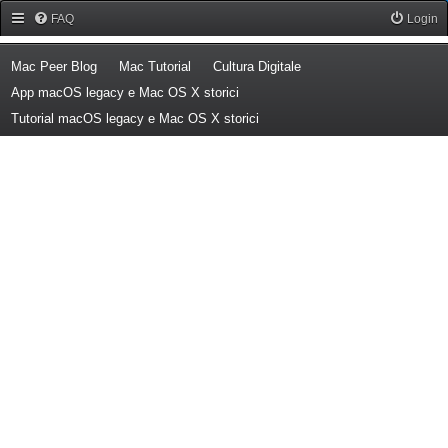
Forum Mac Peer
FAQ
Login
(Opens a new tab)
(Opens a new tab)
(Opens a new tab)
Mac Peer Blog
Mac Tutorial
Cultura Digitale
(Opens a new tab)
App macOS legacy e Mac OS X storici
(Opens a new tab)
Tutorial macOS legacy e Mac OS X storici