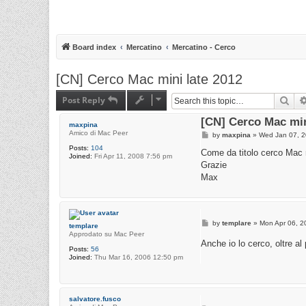
Board index
Mercatino
Mercatino - Cerco
[CN] Cerco Mac mini late 2012
Post Reply
Sea
[CN] Cerco Mac min
maxpina
Amico di Mac Peer
P
by
maxpina
»
Wed Jan 07, 2
o
Posts:
104
s
Come da titolo cerco Mac 
Joined:
Fri Apr 11, 2008 7:56 pm
t
Grazie
Max
P
by
templare
»
Mon Apr 06, 2
templare
o
Approdato su Mac Peer
s
Anche io lo cerco, oltre al
t
Posts:
56
Joined:
Thu Mar 16, 2006 12:50 pm
salvatore.fusco