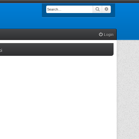
Search
Advanced searc
Login
(Opens a new tab)
ci