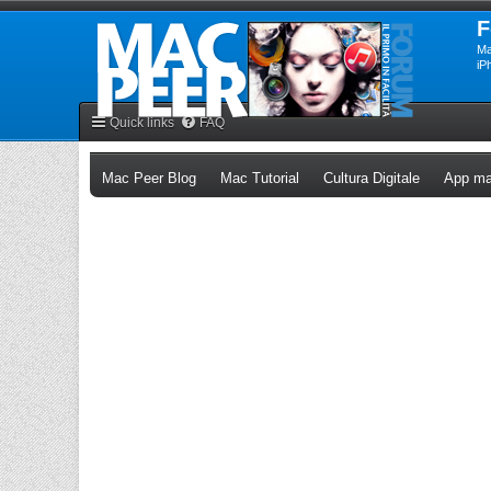
F
Ma
iP
Quick links
FAQ
(Opens a new tab)
(Opens a new tab)
(Opens a n
Mac Peer Blog
Mac Tutorial
Cultura Digitale
App ma