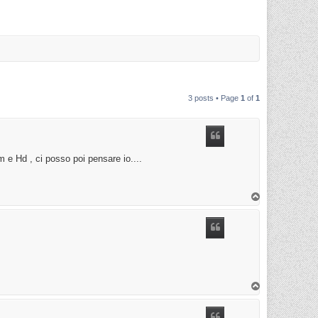
3 posts • Page
1
of
1
e Hd , ci posso poi pensare io....
T
o
p
T
o
p