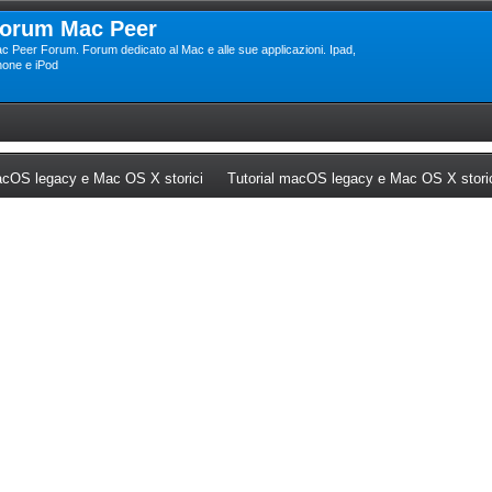
orum Mac Peer
c Peer Forum. Forum dedicato al Mac e alle sue applicazioni. Ipad,
hone e iPod
ew tab)
(Opens a new tab)
cOS legacy e Mac OS X storici
Tutorial macOS legacy e Mac OS X stori