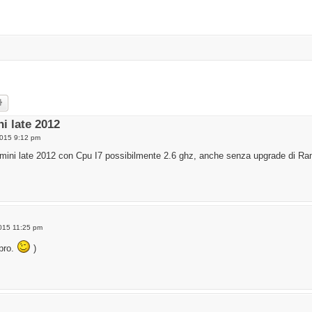
rch
Advanced search
i late 2012
015 9:12 pm
mini late 2012 con Cpu I7 possibilmente 2.6 ghz, anche senza upgrade di Ram 
015 11:25 pm
 pro.
)