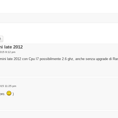
rch
Advanced search
i late 2012
015 9:12 pm
mini late 2012 con Cpu I7 possibilmente 2.6 ghz, anche senza upgrade di Ram 
015 11:25 pm
 pro.
)