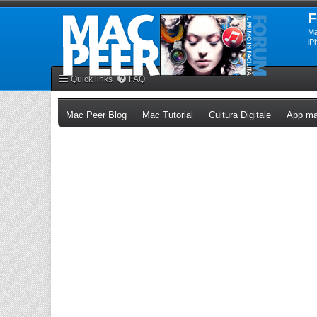
F
Ma
iP
Quick links
FAQ
(Opens a new tab)
(Opens a new tab)
(Opens a n
Mac Peer Blog
Mac Tutorial
Cultura Digitale
App ma