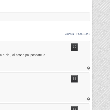
3 posts • Page
1
of
1
e Hd , ci posso poi pensare io....
T
o
p
T
o
p