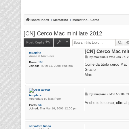
Board index
Mercatino
Mercatino - Cerco
[CN] Cerco Mac mini late 2012
Post Reply
Sea
[CN] Cerco Mac min
maxpina
Amico di Mac Peer
P
by
maxpina
»
Wed Jan 07, 2
o
Posts:
104
s
Come da titolo cerco Mac 
Joined:
Fri Apr 11, 2008 7:56 pm
t
Grazie
Max
P
by
templare
»
Mon Apr 06, 2
templare
o
Approdato su Mac Peer
s
Anche io lo cerco, oltre al
t
Posts:
56
Joined:
Thu Mar 16, 2006 12:50 pm
salvatore.fusco