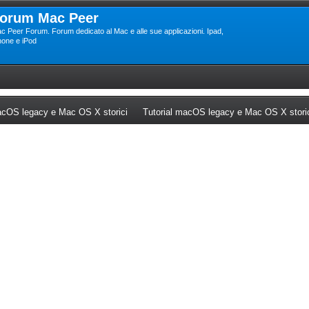
orum Mac Peer
c Peer Forum. Forum dedicato al Mac e alle sue applicazioni. Ipad,
hone e iPod
ew tab)
(Opens a new tab)
cOS legacy e Mac OS X storici
Tutorial macOS legacy e Mac OS X stori