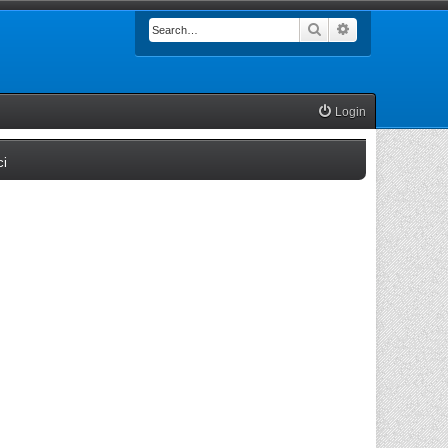
Search
Advanced searc
Login
(Opens a new tab)
ci