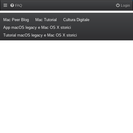
Forum Mac Peer
FAQ
Login
(Opens a new tab)
(Opens a new tab)
(Opens a new tab)
Mac Peer Blog
Mac Tutorial
Cultura Digitale
(Opens a new tab)
App macOS legacy e Mac OS X storici
(Opens a new tab)
Tutorial macOS legacy e Mac OS X storici