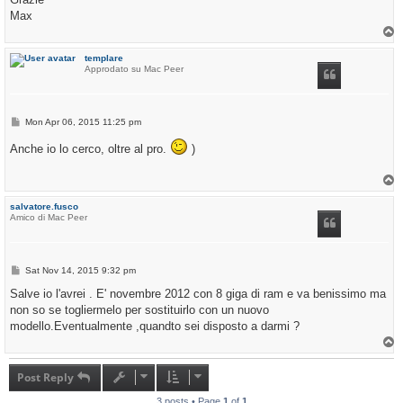
Max
T
o
p
templare
Approdato su Mac Peer
P
Mon Apr 06, 2015 11:25 pm
o
s
Anche io lo cerco, oltre al pro.
)
t
T
o
p
salvatore.fusco
Amico di Mac Peer
P
Sat Nov 14, 2015 9:32 pm
o
s
Salve io l'avrei . E' novembre 2012 con 8 giga di ram e va benissimo ma
t
non so se togliermelo per sostituirlo con un nuovo
modello.Eventualmente ,quandto sei disposto a darmi ?
T
o
p
Post Reply
3 posts • Page
1
of
1