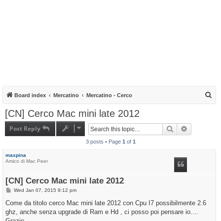
S
Board index
Mercatino
Mercatino - Cerco
e
[CN] Cerco Mac mini late 2012
a
Post Reply
Search
Advanced s
r
3 posts • Page
1
of
1
c
h
maxpina
Amico di Mac Peer
[CN] Cerco Mac mini late 2012
P
Wed Jan 07, 2015 9:12 pm
o
s
Come da titolo cerco Mac mini late 2012 con Cpu I7 possibilmente 2.6
t
ghz, anche senza upgrade di Ram e Hd , ci posso poi pensare io....
Grazie