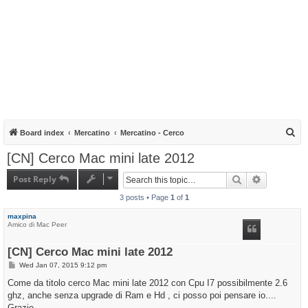
S
Board index
Mercatino
Mercatino - Cerco
e
[CN] Cerco Mac mini late 2012
a
Post Reply
Search
Advanced s
r
3 posts • Page
1
of
1
c
h
maxpina
Amico di Mac Peer
[CN] Cerco Mac mini late 2012
P
Wed Jan 07, 2015 9:12 pm
o
s
Come da titolo cerco Mac mini late 2012 con Cpu I7 possibilmente 2.6
t
ghz, anche senza upgrade di Ram e Hd , ci posso poi pensare io....
Grazie