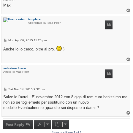
Max
T
o
p
templare
Approdato su Mac Peer
P
Mon Apr 06, 2015 11:25 pm
o
s
Anche io lo cerco, oltre al pro.
)
t
T
o
p
salvatore.fusco
Amico di Mac Peer
P
Sat Nov 14, 2015 9:32 pm
o
s
Salve io l'avrei . E' novembre 2012 con 8 giga di ram e va benissimo ma
t
non so se togliermelo per sostituirlo con un nuovo
modello.Eventualmente ,quandto sei disposto a darmi ?
T
o
p
Post Reply
3 posts • Page
1
of
1