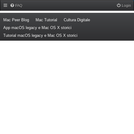
Forum Mac Peer
FAQ
Login
(Opens a new tab)
(Opens a new tab)
(Opens a new tab)
Mac Peer Blog
Mac Tutorial
Cultura Digitale
(Opens a new tab)
App macOS legacy e Mac OS X storici
(Opens a new tab)
Tutorial macOS legacy e Mac OS X storici